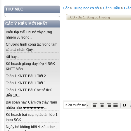
Gốc
>
Trung học cơ sở
>
Cánh Diều
>
Giá
THƯ MỤC
CD - Bài 1. Sống có lí tưởng
CÁC Ý KIẾN MỚI NHẤT
Biểu tập thể Chi bộ xây dựng
nhiệm vụ trọng...
Chương trình công tác trọng tâm
của cá nhân Quý...
rất hay...
Kế hoạch giảng dạy lớp 4 SGK -
KNTT Môn...
Toán 1 KNTT. Bài 1 Tiết 2....
Toán 1 KNTT. Bài 1 Tiết 1....
Toán 1 KNTT. Bài Các số từ 0
đến 10...
Bài soạn hay. Cảm ơn thầy Nam
Kích thước font
nhiều nhé ❤️❤️❤️❤️❤️❤️...
Kế hoạch bài soạn giáo án lớp 1
theo SGK...
Ngày hè không biết đi đâu chơi,