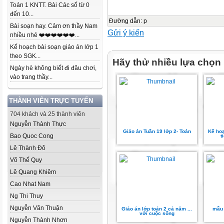
Toán 1 KNTT. Bài Các số từ 0
đến 10...
Đường dẫn
:
p
Bài soạn hay. Cảm ơn thầy Nam
Gửi ý kiến
nhiều nhé ❤️❤️❤️❤️❤️❤️...
Kế hoạch bài soạn giáo án lớp 1
theo SGK...
Hãy thử nhiều lựa chọn
Ngày hè không biết đi đâu chơi,
vào trang thầy...
THÀNH VIÊN TRỰC TUYẾN
704 khách và 25 thành viên
Nguyễn Thành Thực
Giáo án Tuần 19 lớp 2- Toán
Kế hoạ
Bao Quoc Cong
t
Lê Thành Đô
Võ Thế Quy
Lê Quang Khiêm
Cao Nhat Nam
Ng Thi Thuy
Nguyễn Văn Thuận
Giáo án lớp toán 2 cả năm ...
mẫu 
với cuộc sống
Nguyễn Thành Nhơn