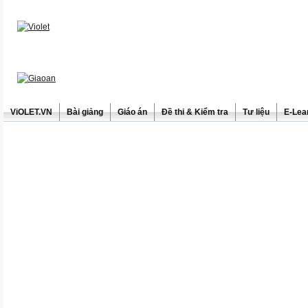
ViOLET.VN
Bài giảng
Giáo án
Đề thi & Kiểm tra
Tư liệu
E-Lea