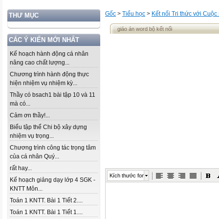
Gốc
>
Tiểu học
>
Kết nối Tri thức với Cuộc
THƯ MỤC
giáo án word bộ kết nối
CÁC Ý KIẾN MỚI NHẤT
Kế hoạch hành động cá nhân
nâng cao chất lượng...
Chương trình hành động thực
hiện nhiệm vụ nhiệm kỳ...
Thầy có bsach1 bài tập 10 và 11
mà có...
Cảm ơn thầy!...
Biểu tập thể Chi bộ xây dựng
nhiệm vụ trọng...
Chương trình công tác trọng tâm
của cá nhân Quý...
rất hay...
Kích thước font
Kế hoạch giảng dạy lớp 4 SGK -
KNTT Môn...
Toán 1 KNTT. Bài 1 Tiết 2....
Toán 1 KNTT. Bài 1 Tiết 1....