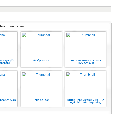
 lựa chọn khác
ực hành gấp,
ôn tập toán 2
GIÁO ÁN TUẦN 30 LỚP 2
oạn thẳng
THEO CV 2345
Theo CV 2345
Thừa số, tích
KHBD Tiếng việt lớp 2.Bài Từ
ngữ chỉ ... nêu hoạt động