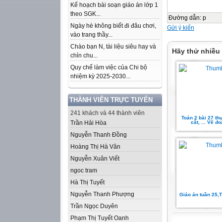
Kế hoạch bài soạn giáo án lớp 1
theo SGK...
Đường dẫn
:
p
Ngày hè không biết đi đâu chơi,
Gửi ý kiến
vào trang thầy...
Chào bạn N, tài liệu siêu hay và
Hãy thử nhiều
chỉn chu...
Quy chế làm việc của Chi bộ
nhiệm kỳ 2025-2030...
THÀNH VIÊN TRỰC TUYẾN
241 khách và 44 thành viên
Toán 2 bài 27 th
Trần Hải Hòa
cắt, ... Vẽ đ
Nguyễn Thanh Đồng
Hoàng Thị Hà Vân
Nguyễn Xuân Viết
ngoc tram
Hà Thị Tuyết
Nguyễn Thanh Phượng
Giáo án tuần 25,
Trần Ngọc Duyên
Phạm Thị Tuyết Oanh