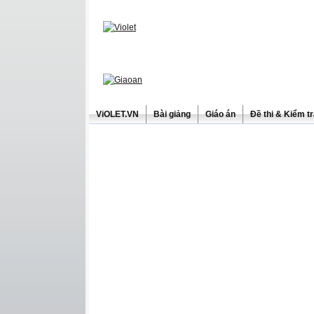
ViOLET.VN
Bài giảng
Giáo án
Đề thi & Kiểm t