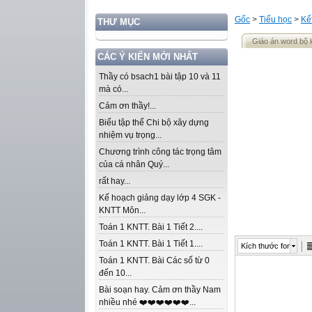
Gốc
>
Tiểu học
>
Kế
THƯ MỤC
Giáo án word bộ kế
CÁC Ý KIẾN MỚI NHẤT
Thầy có bsach1 bài tập 10 và 11
mà có...
Cảm ơn thầy!...
Biểu tập thể Chi bộ xây dựng
nhiệm vụ trọng...
Chương trình công tác trọng tâm
của cá nhân Quý...
rất hay...
Kế hoạch giảng dạy lớp 4 SGK -
KNTT Môn...
Toán 1 KNTT. Bài 1 Tiết 2....
Toán 1 KNTT. Bài 1 Tiết 1....
Kích thước font
Toán 1 KNTT. Bài Các số từ 0
đến 10...
Bài soạn hay. Cảm ơn thầy Nam
nhiều nhé ❤️❤️❤️❤️❤️❤️...