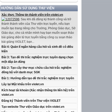
HƯỚNG DẪN SỬ DỤNG THƯ VIỆN
Xác thực Thông tin thành viên trên violet.vn
Sau khi đã đăng ký thành công và trở
thành thành viên của Thư viện trực tuyến, nếu bạn
muốn tạo trang riêng cho Trường, Phòng Giáo dục, Sở
Giáo dục, cho cá nhân mình hay bạn muốn soạn thảo
bài giảng điện tử trực tuyến bằng công cụ soạn thảo
bài giảng ViOLET, bạn...
Bài 4: Quản lí ngân hàng câu hỏi và sinh đề có điều
kiện
Bài 3: Tạo đề thi trắc nghiệm trực tuyến dạng chọn
một đáp án đúng
Bài 2: Tạo cây thư mục chứa câu hỏi trắc nghiệm
đồng bộ với danh mục SGK
Bài 1: Hướng dẫn tạo đề thi trắc nghiệm trực tuyến
Lấy lại Mật khẩu trên violet.vn
Kích hoạt tài khoản (Xác nhận thông tin liên hệ) trên
violet.vn
Đăng ký Thành viên trên Thư viện ViOLET
Tạo website Thư viện Giáo dục trên violet.vn