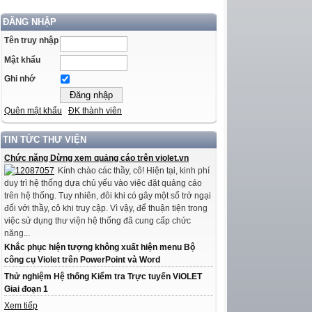
ĐĂNG NHẬP
Tên truy nhập
Mật khẩu
Ghi nhớ
Quên mật khẩu
ĐK thành viên
TIN TỨC THƯ VIỆN
Chức năng Dừng xem quảng cáo trên violet.vn
Kính chào các thầy, cô! Hiện tại, kinh phí
duy trì hệ thống dựa chủ yếu vào việc đặt quảng cáo
trên hệ thống. Tuy nhiên, đôi khi có gây một số trở ngại
đối với thầy, cô khi truy cập. Vì vậy, để thuận tiện trong
việc sử dụng thư viện hệ thống đã cung cấp chức
năng...
Khắc phục hiện tượng không xuất hiện menu Bộ
công cụ Violet trên PowerPoint và Word
Thử nghiệm Hệ thống Kiểm tra Trực tuyến ViOLET
Giai đoạn 1
Xem tiếp