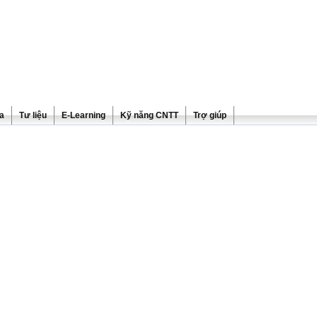
ra
Tư liệu
E-Learning
Kỹ năng CNTT
Trợ giúp