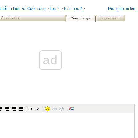
t nối Tri thức với Cuộc sống
>
Lớp 2
>
Toán học 2
>
Đưa giáo án lên
t nối tri thức
Cùng tác giả
Lịch sử tải về
ad