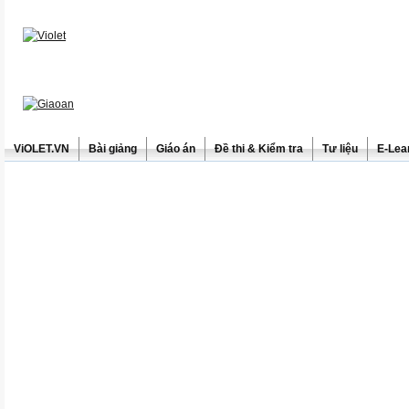
ViOLET.VN
Bài giảng
Giáo án
Đề thi & Kiểm tra
Tư liệu
E-Lea