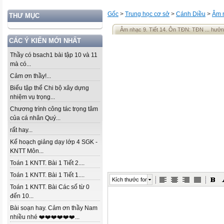
Gốc
>
Trung học cơ sở
>
Cánh Diều
>
Âm 
THƯ MỤC
Âm nhạc 9. Tiết 14. Ôn TĐN: TĐN ... hưở
CÁC Ý KIẾN MỚI NHẤT
Thầy có bsach1 bài tập 10 và 11
mà có...
Cảm ơn thầy!...
Biểu tập thể Chi bộ xây dựng
nhiệm vụ trọng...
Chương trình công tác trọng tâm
của cá nhân Quý...
rất hay...
Kế hoạch giảng dạy lớp 4 SGK -
KNTT Môn...
Toán 1 KNTT. Bài 1 Tiết 2....
Toán 1 KNTT. Bài 1 Tiết 1....
Kích thước font
Toán 1 KNTT. Bài Các số từ 0
đến 10...
Bài soạn hay. Cảm ơn thầy Nam
nhiều nhé ❤️❤️❤️❤️❤️❤️...