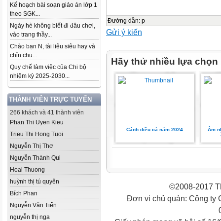
Kế hoạch bài soạn giáo án lớp 1
theo SGK...
Đường dẫn
:
p
Ngày hè không biết đi đâu chơi,
Gửi ý kiến
vào trang thầy...
Chào bạn N, tài liệu siêu hay và
chỉn chu...
Hãy thử nhiều lựa chọn
Quy chế làm việc của Chi bộ
nhiệm kỳ 2025-2030...
THÀNH VIÊN TRỰC TUYẾN
266 khách và 41 thành viên
Phan Thi Uyen Kieu
Cánh diều cả năm 2024
Âm nh
Trieu Thi Hong Tuoi
Nguyễn Thị Thơ
Nguyễn Thành Qui
Hoai Thuong
huỳnh thị tú quyên
©2008-2017 Th
Bích Phan
Đơn vị chủ quản: Công ty
Nguyễn Văn Tiến
nguyễn thị nga