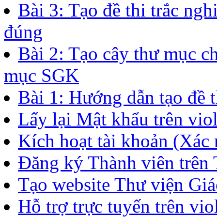
Bài 3: Tạo đề thi trắc ng
đúng
Bài 2: Tạo cây thư mục c
mục SGK
Bài 1: Hướng dẫn tạo đề t
Lấy lại Mật khẩu trên vio
Kích hoạt tài khoản (Xác n
Đăng ký Thành viên trên
Tạo website Thư viện Giáo
Hỗ trợ trực tuyến trên v