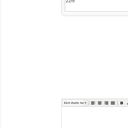
22/9
C
S
Ba
23/9
C
S
Tư
1
Kích thước font
Môn học/
HĐGD
HĐTN