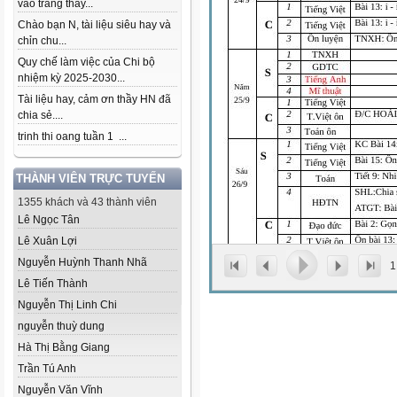
vào trang thầy...
Chào bạn N, tài liệu siêu hay và
chỉn chu...
Quy chế làm việc của Chi bộ
nhiệm kỳ 2025-2030...
Tài liệu hay, cảm ơn thầy HN đã
chia sẻ....
trinh thi oang tuần 1 ...
THÀNH VIÊN TRỰC TUYẾN
1355 khách và 43 thành viên
Lê Ngọc Tân
Lê Xuân Lợi
Nguyễn Huỳnh Thanh Nhã
1
Lê Tiến Thành
Nguyễn Thị Linh Chi
nguyễn thuỳ dung
Hà Thị Bằng Giang
Trần Tú Anh
Nguyễn Văn Vĩnh