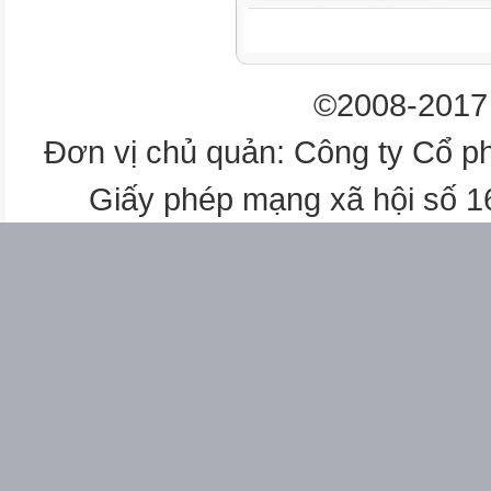
2
MT(ôn)
©2008-2017 
Âm nhạc
GDTC
Đơn vị chủ quản: Công ty Cổ p
Tiếng Việt
Tiếng Việt Đ/C HOÀI DẠY
Giấy phép mạng xã hội số 
3
4
1
TNXH
HĐTN
2
KNS