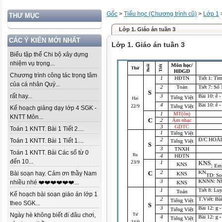
Gốc
>
Tiểu học (Chương trình cũ)
>
Lớp 1
THƯ MỤC
Lớp 1. Giáo án tuần 3
CÁC Ý KIẾN MỚI NHẤT
Lớp 1. Giáo án tuần 3
Biểu tập thể Chi bộ xây dựng
nhiệm vụ trọng...
Chương trình công tác trọng tâm
của cá nhân Quý...
rất hay...
Kế hoạch giảng dạy lớp 4 SGK -
KNTT Môn...
Toán 1 KNTT. Bài 1 Tiết 2....
Toán 1 KNTT. Bài 1 Tiết 1....
Toán 1 KNTT. Bài Các số từ 0
đến 10...
Bài soạn hay. Cảm ơn thầy Nam
nhiều nhé ❤️❤️❤️❤️❤️❤️...
Kế hoạch bài soạn giáo án lớp 1
theo SGK...
Ngày hè không biết đi đâu chơi,