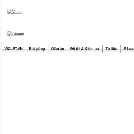
ViOLET.VN
Bài giảng
Giáo án
Đề thi & Kiểm tra
Tư liệu
E-Lea