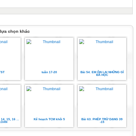
 lựa chọn khác
TST
tuần 17-20
Bài 54. EM ÔN LẠI NHỮNG GÌ
ĐÃ HỌC
14, 15, 16 ...
Kế hoạch TCM khối 5
Bài 63. PHÉP TRỪ DẠNG 39
LOAN
-15