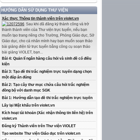
HƯỚNG DẪN SỬ DỤNG THƯ VIỆN
Xác thực Thông tin thành viên trên violet.vn
Sau khi đã đăng ký thành công và trở
thành thành viên của Thư viện trực tuyến, nếu bạn
muốn tạo trang riêng cho Trường, Phòng Giáo dục, Sở
Giáo dục, cho cá nhân mình hay bạn muốn soạn thảo
bài giảng điện tử trực tuyến bằng công cụ soạn thảo
bài giảng ViOLET, bạn...
Bài 4: Quản lí ngân hàng câu hỏi và sinh đề có điều
kiện
Bài 3: Tạo đề thi trắc nghiệm trực tuyến dạng chọn
một đáp án đúng
Bài 2: Tạo cây thư mục chứa câu hỏi trắc nghiệm
đồng bộ với danh mục SGK
Bài 1: Hướng dẫn tạo đề thi trắc nghiệm trực tuyến
Lấy lại Mật khẩu trên violet.vn
Kích hoạt tài khoản (Xác nhận thông tin liên hệ) trên
violet.vn
Đăng ký Thành viên trên Thư viện ViOLET
Tạo website Thư viện Giáo dục trên violet.vn