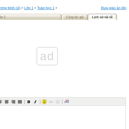
ơng trình cũ)
>
Lớp 1
>
Toán học 1
>
Đưa giáo án lên
ần 2
Cùng tác giả
Lịch sử tải về
ad