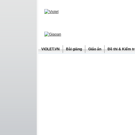
ViOLET.VN
Bài giảng
Giáo án
Đề thi & Kiểm t