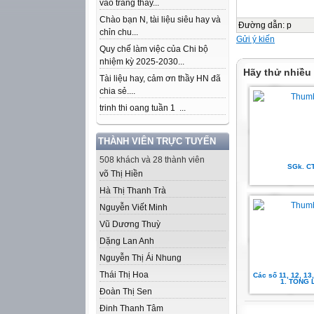
vào trang thầy...
Chào bạn N, tài liệu siêu hay và
Đường dẫn
:
p
chỉn chu...
Gửi ý kiến
Quy chế làm việc của Chi bộ
nhiệm kỳ 2025-2030...
Hãy thử nhiều
Tài liệu hay, cảm ơn thầy HN đã
chia sẻ....
trinh thi oang tuần 1 ...
THÀNH VIÊN TRỰC TUYẾN
508 khách và 28 thành viên
SGk. C
võ Thị Hiền
Hà Thị Thanh Trà
Nguyễn Viết Minh
Vũ Dương Thuỳ
Dặng Lan Anh
Nguyễn Thị Ái Nhung
Thái Thị Hoa
Các số 11, 12, 13, 
1. TỐNG 
Đoàn Thị Sen
Đinh Thanh Tâm