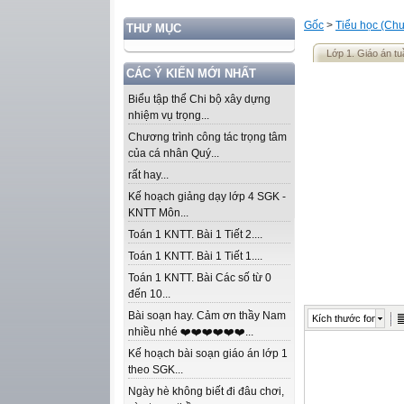
Gốc
>
Tiểu học (Chư
THƯ MỤC
Lớp 1. Giáo án tu
CÁC Ý KIẾN MỚI NHẤT
Biểu tập thể Chi bộ xây dựng
nhiệm vụ trọng...
Chương trình công tác trọng tâm
của cá nhân Quý...
rất hay...
Kế hoạch giảng dạy lớp 4 SGK -
KNTT Môn...
Toán 1 KNTT. Bài 1 Tiết 2....
Toán 1 KNTT. Bài 1 Tiết 1....
Toán 1 KNTT. Bài Các số từ 0
đến 10...
Bài soạn hay. Cảm ơn thầy Nam
Kích thước font
nhiều nhé ❤️❤️❤️❤️❤️❤️...
Kế hoạch bài soạn giáo án lớp 1
theo SGK...
Ngày hè không biết đi đâu chơi,