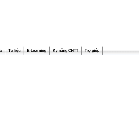
ra
Tư liệu
E-Learning
Kỹ năng CNTT
Trợ giúp