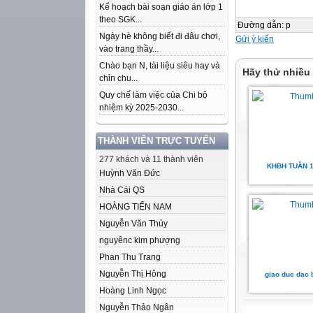
Kế hoạch bài soạn giáo án lớp 1
theo SGK...
Đường dẫn
:
p
Ngày hè không biết đi đâu chơi,
Gửi ý kiến
vào trang thầy...
Chào bạn N, tài liệu siêu hay và
Hãy thử nhiều
chỉn chu...
Quy chế làm việc của Chi bộ
nhiệm kỳ 2025-2030...
THÀNH VIÊN TRỰC TUYẾN
277 khách và 11 thành viên
KHBH TUẦN 1
Huỳnh Văn Đức
Nhà Cái QS
HOÀNG TIẾN NAM
Nguyễn Văn Thủy
nguyênc kim phượng
Phan Thu Trang
Nguyễn Thị Hông
giao duc dac 
Hoàng Linh Ngọc
Nguyễn Thảo Ngân