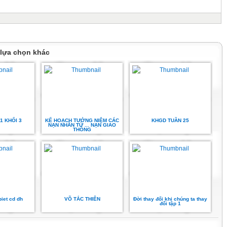
 lựa chọn khác
1 KHỐI 3
KẾ HOẠCH TƯỞNG NIỆM CÁC
KHGD TUẦN 25
NẠN NHÂN TỬ ... NẠN GIAO
THÔNG
biet cd dh
VÕ TẮC THIÊN
Đời thay đổi khi chúng ta thay
đổi tập 1