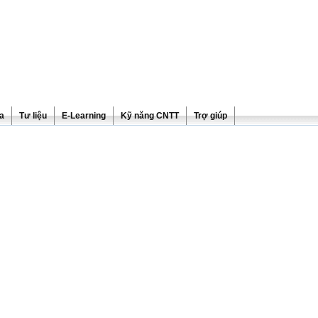
ra
Tư liệu
E-Learning
Kỹ năng CNTT
Trợ giúp