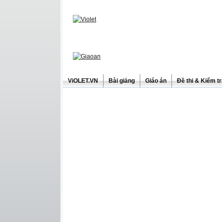
ViOLET.VN
Bài giảng
Giáo án
Đề thi & Kiểm t