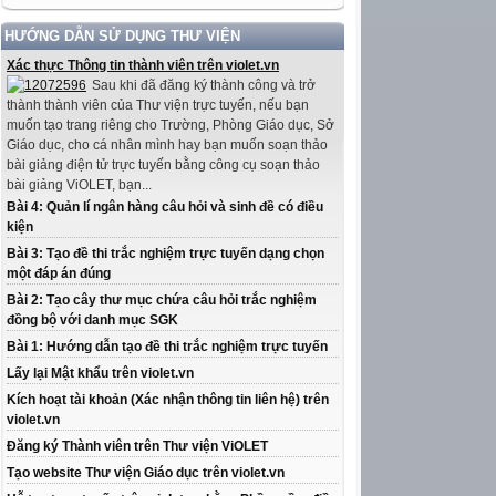
HƯỚNG DẪN SỬ DỤNG THƯ VIỆN
Xác thực Thông tin thành viên trên violet.vn
Sau khi đã đăng ký thành công và trở
thành thành viên của Thư viện trực tuyến, nếu bạn
muốn tạo trang riêng cho Trường, Phòng Giáo dục, Sở
Giáo dục, cho cá nhân mình hay bạn muốn soạn thảo
bài giảng điện tử trực tuyến bằng công cụ soạn thảo
bài giảng ViOLET, bạn...
Bài 4: Quản lí ngân hàng câu hỏi và sinh đề có điều
kiện
Bài 3: Tạo đề thi trắc nghiệm trực tuyến dạng chọn
một đáp án đúng
Bài 2: Tạo cây thư mục chứa câu hỏi trắc nghiệm
đồng bộ với danh mục SGK
Bài 1: Hướng dẫn tạo đề thi trắc nghiệm trực tuyến
Lấy lại Mật khẩu trên violet.vn
Kích hoạt tài khoản (Xác nhận thông tin liên hệ) trên
violet.vn
Đăng ký Thành viên trên Thư viện ViOLET
Tạo website Thư viện Giáo dục trên violet.vn