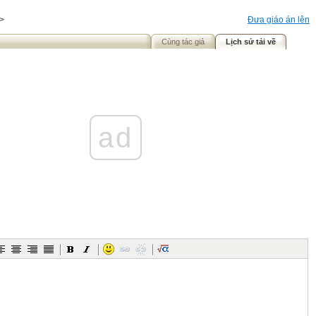
>
Đưa giáo án lên
Cùng tác giả
Lịch sử tải về
ad