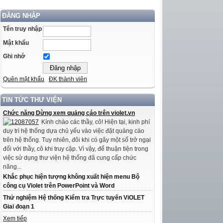
ĐĂNG NHẬP
Tên truy nhập
Mật khẩu
Ghi nhớ
Quên mật khẩu
ĐK thành viên
TIN TỨC THƯ VIỆN
Chức năng Dừng xem quảng cáo trên violet.vn
Kính chào các thầy, cô! Hiện tại, kinh phí
duy trì hệ thống dựa chủ yếu vào việc đặt quảng cáo
trên hệ thống. Tuy nhiên, đôi khi có gây một số trở ngại
đối với thầy, cô khi truy cập. Vì vậy, để thuận tiện trong
việc sử dụng thư viện hệ thống đã cung cấp chức
năng...
Khắc phục hiện tượng không xuất hiện menu Bộ
công cụ Violet trên PowerPoint và Word
Thử nghiệm Hệ thống Kiểm tra Trực tuyến ViOLET
Giai đoạn 1
Xem tiếp