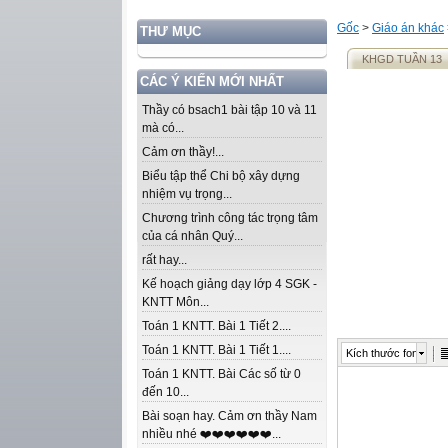
Gốc
>
Giáo án khác
THƯ MỤC
KHGD TUẦN 13
CÁC Ý KIẾN MỚI NHẤT
Thầy có bsach1 bài tập 10 và 11
mà có...
Cảm ơn thầy!...
Biểu tập thể Chi bộ xây dựng
nhiệm vụ trọng...
Chương trình công tác trọng tâm
của cá nhân Quý...
rất hay...
Kế hoạch giảng dạy lớp 4 SGK -
KNTT Môn...
Toán 1 KNTT. Bài 1 Tiết 2....
Toán 1 KNTT. Bài 1 Tiết 1....
Kích thước font
Toán 1 KNTT. Bài Các số từ 0
đến 10...
Bài soạn hay. Cảm ơn thầy Nam
nhiều nhé ❤️❤️❤️❤️❤️❤️...