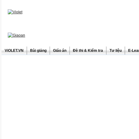
ViOLET.VN
Bài giảng
Giáo án
Đề thi & Kiểm tra
Tư liệu
E-Lea