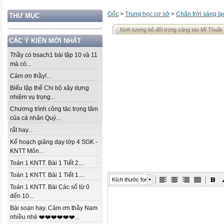
Gốc
>
Trung học cơ sở
>
Chân trời sáng tạ
THƯ MỤC
hình tượng bô đội trong sáng tạo Mĩ Thuật
CÁC Ý KIẾN MỚI NHẤT
Thầy có bsach1 bài tập 10 và 11
mà có...
Cảm ơn thầy!...
Biểu tập thể Chi bộ xây dựng
nhiệm vụ trọng...
Chương trình công tác trọng tâm
của cá nhân Quý...
rất hay...
Kế hoạch giảng dạy lớp 4 SGK -
KNTT Môn...
Toán 1 KNTT. Bài 1 Tiết 2....
Toán 1 KNTT. Bài 1 Tiết 1....
Kích thước font
Toán 1 KNTT. Bài Các số từ 0
đến 10...
Bài soạn hay. Cảm ơn thầy Nam
nhiều nhé ❤️❤️❤️❤️❤️❤️...