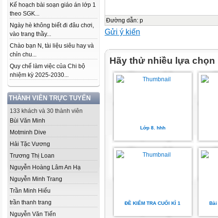
Kế hoạch bài soạn giáo án lớp 1
theo SGK...
Đường dẫn
:
p
Ngày hè không biết đi đâu chơi,
Gửi ý kiến
vào trang thầy...
Chào bạn N, tài liệu siêu hay và
chỉn chu...
Hãy thử nhiều lựa chọn
Quy chế làm việc của Chi bộ
nhiệm kỳ 2025-2030...
THÀNH VIÊN TRỰC TUYẾN
133 khách và 30 thành viên
Bùi Văn Minh
Lớp 8. hhh
Motminh Dive
Hải Tặc Vương
Trương Thị Loan
Nguyễn Hoàng Lâm An Hạ
Nguyễn Minh Trang
Trần Minh Hiếu
trần thanh trang
ĐỀ KIỂM TRA CUỐI KÌ 1
Bài
Nguyễn Văn Tiến