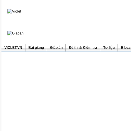
ViOLET.VN
Bài giảng
Giáo án
Đề thi & Kiểm tra
Tư liệu
E-Lea