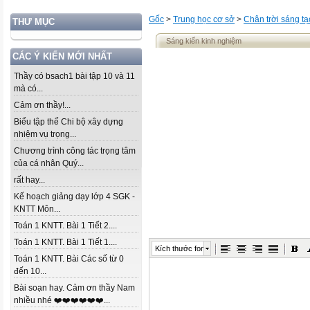
Gốc
>
Trung học cơ sở
>
Chân trời sáng tạ
THƯ MỤC
Sáng kiến kinh nghiệm
CÁC Ý KIẾN MỚI NHẤT
Thầy có bsach1 bài tập 10 và 11
mà có...
Cảm ơn thầy!...
Biểu tập thể Chi bộ xây dựng
nhiệm vụ trọng...
Chương trình công tác trọng tâm
của cá nhân Quý...
rất hay...
Kế hoạch giảng dạy lớp 4 SGK -
KNTT Môn...
Toán 1 KNTT. Bài 1 Tiết 2....
Toán 1 KNTT. Bài 1 Tiết 1....
Kích thước font
Toán 1 KNTT. Bài Các số từ 0
đến 10...
Bài soạn hay. Cảm ơn thầy Nam
nhiều nhé ❤️❤️❤️❤️❤️❤️...