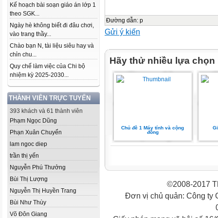
Kế hoạch bài soạn giáo án lớp 1
theo SGK...
Đường dẫn
:
p
Ngày hè không biết đi đâu chơi,
Gửi ý kiến
vào trang thầy...
Chào bạn N, tài liệu siêu hay và
chỉn chu...
Hãy thử nhiều lựa chọn
Quy chế làm việc của Chi bộ
nhiệm kỳ 2025-2030...
THÀNH VIÊN TRỰC TUYẾN
393 khách và 61 thành viên
Phạm Ngọc Dũng
Chủ đề 1 Máy tính và cộng
Gi
Phạn Xuân Chuyển
đồng
lam ngoc diep
trần thị yến
Nguyễn Phú Thưởng
Bùi Thị Lượng
©2008-2017 Th
Nguyễn Thị Huyền Trang
Đơn vị chủ quản: Công ty
Bùi Như Thùy
Võ Đôn Giang