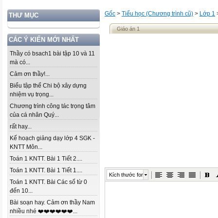
Gốc
>
Tiểu học (Chương trình cũ)
>
Lớp 1
THƯ MỤC
Giáo án 1
CÁC Ý KIẾN MỚI NHẤT
Thầy có bsach1 bài tập 10 và 11
mà có...
Cảm ơn thầy!...
Biểu tập thể Chi bộ xây dựng
nhiệm vụ trọng...
Chương trình công tác trọng tâm
của cá nhân Quý...
rất hay...
Kế hoạch giảng dạy lớp 4 SGK -
KNTT Môn...
Toán 1 KNTT. Bài 1 Tiết 2....
Toán 1 KNTT. Bài 1 Tiết 1....
Kích thước font
Toán 1 KNTT. Bài Các số từ 0
đến 10...
Bài soạn hay. Cảm ơn thầy Nam
nhiều nhé ❤️❤️❤️❤️❤️❤️...