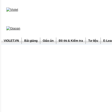
ViOLET.VN
Bài giảng
Giáo án
Đề thi & Kiểm tra
Tư liệu
E-Lea