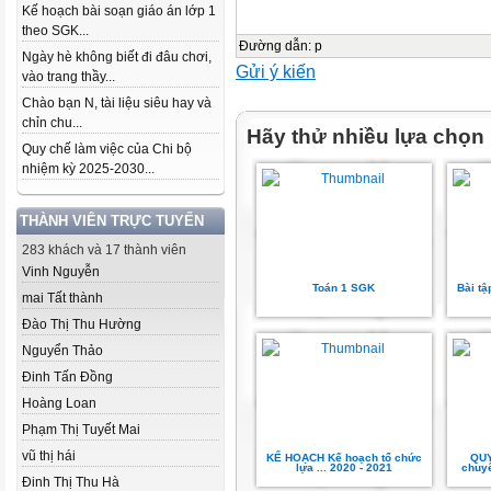
Kế hoạch bài soạn giáo án lớp 1
theo SGK...
Đường dẫn
:
p
Ngày hè không biết đi đâu chơi,
Gửi ý kiến
vào trang thầy...
Chào bạn N, tài liệu siêu hay và
chỉn chu...
Hãy thử nhiều lựa chọn
Quy chế làm việc của Chi bộ
nhiệm kỳ 2025-2030...
THÀNH VIÊN TRỰC TUYẾN
283 khách và 17 thành viên
Vinh Nguyễn
Toán 1 SGK
Bài tậ
mai Tất thành
Đào Thị Thu Hường
Nguyển Thảo
Đinh Tấn Đồng
Hoàng Loan
Phạm Thị Tuyết Mai
vũ thị hái
KẾ HOẠCH Kế hoạch tổ chức
QUY
lựa ... 2020 - 2021
chuyê
Đinh Thị Thu Hà