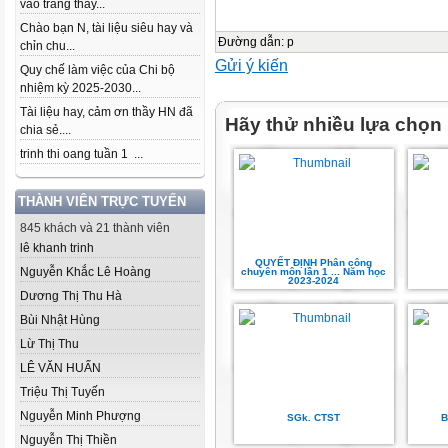
vào trang thầy...
Chào bạn N, tài liệu siêu hay và
Đường dẫn
:
p
chỉn chu...
Gửi ý kiến
Quy chế làm việc của Chi bộ
nhiệm kỳ 2025-2030...
Tài liệu hay, cảm ơn thầy HN đã
Hãy thử nhiều lựa chọn
chia sẻ....
trinh thi oang tuần 1 ...
THÀNH VIÊN TRỰC TUYẾN
845 khách và 21 thành viên
lê khanh trinh
QUYẾT ĐỊNH Phân công
Nguyễn Khắc Lê Hoàng
chuyên môn lần 1 ... Năm học
2023-2024
Dương Thị Thu Hà
Bùi Nhật Hùng
Lừ Thị Thu
LÊ VĂN HUẤN
Triệu Thị Tuyến
Nguyễn Minh Phượng
SGk. CTST
B
Nguyễn Thị Thiền