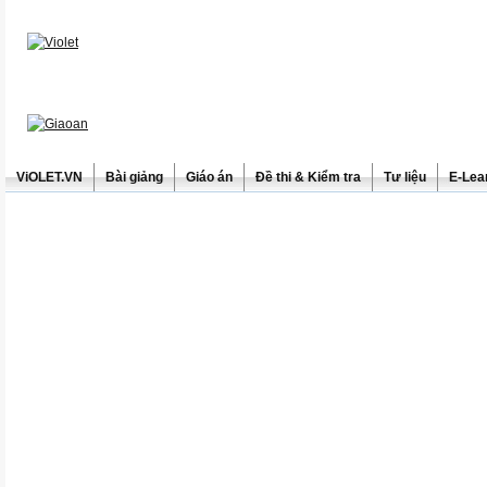
ViOLET.VN
Bài giảng
Giáo án
Đề thi & Kiểm tra
Tư liệu
E-Lea