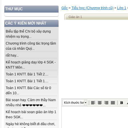
Gốc
>
Tiểu học (Chương trình cũ)
>
Lớp 1
THƯ MỤC
Giáo án 1
CÁC Ý KIẾN MỚI NHẤT
Biểu tập thể Chi bộ xây dựng
nhiệm vụ trọng...
Chương trình công tác trọng tâm
của cá nhân Quý...
rất hay...
Kế hoạch giảng dạy lớp 4 SGK -
KNTT Môn...
Toán 1 KNTT. Bài 1 Tiết 2....
Toán 1 KNTT. Bài 1 Tiết 1....
Toán 1 KNTT. Bài Các số từ 0
đến 10...
Bài soạn hay. Cảm ơn thầy Nam
Kích thước font
nhiều nhé ❤️❤️❤️❤️❤️❤️...
Kế hoạch bài soạn giáo án lớp 1
theo SGK...
Ngày hè không biết đi đâu chơi,