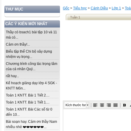
Gốc
>
Tiểu học
>
Cánh Diều
>
Lớp 1
>
Toá
THƯ MỤC
Tuần 1
CÁC Ý KIẾN MỚI NHẤT
Thầy có bsach1 bài tập 10 và 11
mà có...
Cảm ơn thầy!...
Biểu tập thể Chi bộ xây dựng
nhiệm vụ trọng...
Chương trình công tác trọng tâm
của cá nhân Quý...
rất hay...
Kế hoạch giảng dạy lớp 4 SGK -
KNTT Môn...
Toán 1 KNTT. Bài 1 Tiết 2....
Toán 1 KNTT. Bài 1 Tiết 1....
Kích thước font
Toán 1 KNTT. Bài Các số từ 0
đến 10...
Bài soạn hay. Cảm ơn thầy Nam
nhiều nhé ❤️❤️❤️❤️❤️❤️...