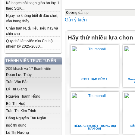
Kế hoạch bài soạn giáo án lớp 1
theo SGK...
Đường dẫn
:
p
Ngày hè không biết đi đâu chơi,
Gửi ý kiến
vào trang thầy...
Chào bạn N, tài liệu siêu hay và
chỉn chu...
Hãy thử nhiều lựa chọn
Quy chế làm việc của Chi bộ
nhiệm kỳ 2025-2030...
THÀNH VIÊN TRỰC TUYẾN
209 khách và 17 thành viên
Đoàn Lưu Thủy
CTST. ĐẠO ĐỨC 1
Giáo
Trân Văn Bắc
Lý Thị Giang
Nguyễn Thanh Hồng
Bùi Thị Huệ
Trần Thị Kim Trinh
Đặng Nguyễn Thu Ngân
ngô thị dung
TIẾNG CHIM HÓT TRONG BỤI
Tuầ
MẬN GAI
Lê Thị Hường