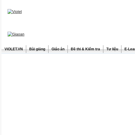
ViOLET.VN
Bài giảng
Giáo án
Đề thi & Kiểm tra
Tư liệu
E-Lea