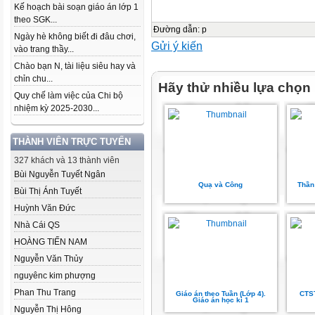
Kế hoạch bài soạn giáo án lớp 1
theo SGK...
Đường dẫn
:
p
Ngày hè không biết đi đâu chơi,
Gửi ý kiến
vào trang thầy...
Chào bạn N, tài liệu siêu hay và
chỉn chu...
Hãy thử nhiều lựa chọn
Quy chế làm việc của Chi bộ
nhiệm kỳ 2025-2030...
THÀNH VIÊN TRỰC TUYẾN
327 khách và 13 thành viên
Bùi Nguyễn Tuyết Ngân
Quạ và Công
Thần
Bùi Thị Ánh Tuyết
Huỳnh Văn Đức
Nhà Cái QS
HOÀNG TIẾN NAM
Nguyễn Văn Thủy
nguyênc kim phượng
Phan Thu Trang
Giáo án theo Tuần (Lớp 4).
CTS
Giáo án học kì 1
Nguyễn Thị Hông