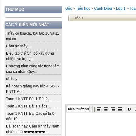
Gốc
>
Tiểu học
>
Cánh Diều
>
Lớp 1
>
Toá
THƯ MỤC
Tuần 1
CÁC Ý KIẾN MỚI NHẤT
Thầy có bsach1 bài tập 10 và 11
mà có...
Cảm ơn thầy!...
Biểu tập thể Chi bộ xây dựng
nhiệm vụ trọng...
Chương trình công tác trọng tâm
của cá nhân Quý...
rất hay...
Kế hoạch giảng dạy lớp 4 SGK -
KNTT Môn...
Toán 1 KNTT. Bài 1 Tiết 2....
Toán 1 KNTT. Bài 1 Tiết 1....
Kích thước font
Toán 1 KNTT. Bài Các số từ 0
đến 10...
Bài soạn hay. Cảm ơn thầy Nam
nhiều nhé ❤️❤️❤️❤️❤️❤️...