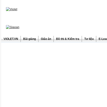
ViOLET.VN
Bài giảng
Giáo án
Đề thi & Kiểm tra
Tư liệu
E-Lea