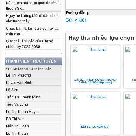
Kế hoạch bài soạn giáo án lớp 1
theo SGK...
Đường dẫn
:
p
Ngày hè không biết đi đâu chơi,
Gửi ý kiến
vào trang thầy...
Chào bạn N, tài liệu siêu hay và
chỉn chu...
Hãy thử nhiều lựa chọn
Quy chế làm việc của Chi bộ
nhiệm kỳ 2025-2030...
THÀNH VIÊN TRỰC TUYẾN
565 khách và 14 thành viên
Lê Thi Phương
Bài 21. PHÉP CỘNG TRONG
To
Phạm Văn Hinh
PHẠM VI 1O (tiếp theo)
Lê Sơn
Trần Thị Thanh Minh
Tieu Va Long
Lê Thị Thanh Huyền
Đỗ Thị Vân
Mẫn Thị Loan
Bài 58. LUYỆN TẬP
Lê Thị Thuận