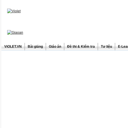
ViOLET.VN
Bài giảng
Giáo án
Đề thi & Kiểm tra
Tư liệu
E-Lea