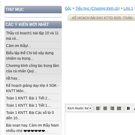
Gốc
>
Tiểu học (Chương trình cũ)
>
Lớp 1
THƯ MỤC
KẾ HOẠCH BÀI DẠY KTTD 2025- TOÁN
CÁC Ý KIẾN MỚI NHẤT
Thầy có bsach1 bài tập 10 và 11
mà có...
Cảm ơn thầy!...
Biểu tập thể Chi bộ xây dựng
nhiệm vụ trọng...
Chương trình công tác trọng tâm
của cá nhân Quý...
rất hay...
Kế hoạch giảng dạy lớp 4 SGK -
KNTT Môn...
Toán 1 KNTT. Bài 1 Tiết 2....
Toán 1 KNTT. Bài 1 Tiết 1....
Kích thước font
Toán 1 KNTT. Bài Các số từ 0
đến 10...
Bài soạn hay. Cảm ơn thầy Nam
nhiều nhé ❤️❤️❤️❤️❤️❤️...