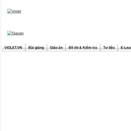
ViOLET.VN
Bài giảng
Giáo án
Đề thi & Kiểm tra
Tư liệu
E-Lea