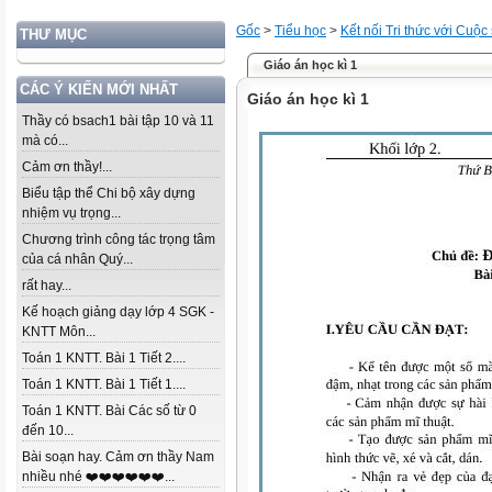
Gốc
>
Tiểu học
>
Kết nối Tri thức với Cuộc
THƯ MỤC
Giáo án học kì 1
CÁC Ý KIẾN MỚI NHẤT
Giáo án học kì 1
Thầy có bsach1 bài tập 10 và 11
mà có...
Cảm ơn thầy!...
Biểu tập thể Chi bộ xây dựng
nhiệm vụ trọng...
Chương trình công tác trọng tâm
của cá nhân Quý...
rất hay...
Kế hoạch giảng dạy lớp 4 SGK -
KNTT Môn...
Toán 1 KNTT. Bài 1 Tiết 2....
Toán 1 KNTT. Bài 1 Tiết 1....
Toán 1 KNTT. Bài Các số từ 0
đến 10...
Bài soạn hay. Cảm ơn thầy Nam
nhiều nhé ❤️❤️❤️❤️❤️❤️...