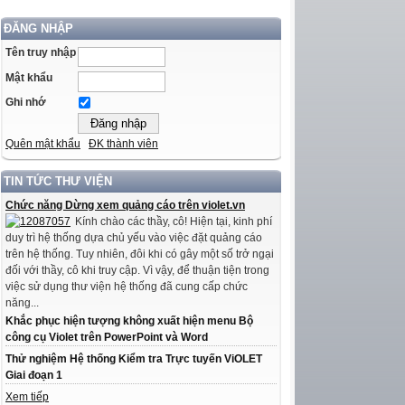
ĐĂNG NHẬP
Tên truy nhập
Mật khẩu
Ghi nhớ
Quên mật khẩu
ĐK thành viên
TIN TỨC THƯ VIỆN
Chức năng Dừng xem quảng cáo trên violet.vn
Kính chào các thầy, cô! Hiện tại, kinh phí
duy trì hệ thống dựa chủ yếu vào việc đặt quảng cáo
trên hệ thống. Tuy nhiên, đôi khi có gây một số trở ngại
đối với thầy, cô khi truy cập. Vì vậy, để thuận tiện trong
việc sử dụng thư viện hệ thống đã cung cấp chức
năng...
Khắc phục hiện tượng không xuất hiện menu Bộ
công cụ Violet trên PowerPoint và Word
Thử nghiệm Hệ thống Kiểm tra Trực tuyến ViOLET
Giai đoạn 1
Xem tiếp