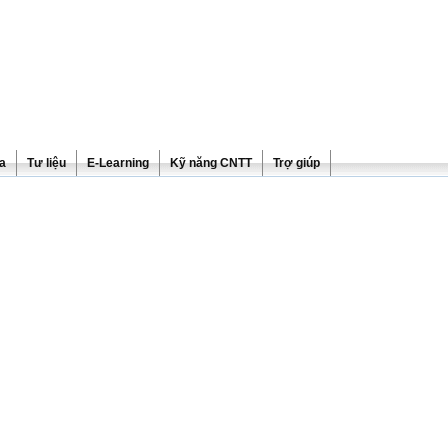
ra
Tư liệu
E-Learning
Kỹ năng CNTT
Trợ giúp