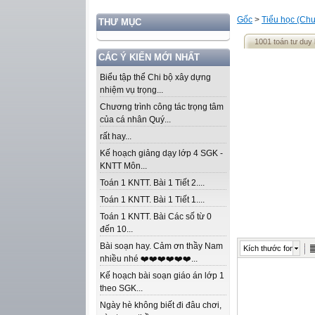
Gốc
>
Tiểu học (Chư
THƯ MỤC
1001 toán tư duy 
CÁC Ý KIẾN MỚI NHẤT
Biểu tập thể Chi bộ xây dựng
nhiệm vụ trọng...
Chương trình công tác trọng tâm
của cá nhân Quý...
rất hay...
Kế hoạch giảng dạy lớp 4 SGK -
KNTT Môn...
Toán 1 KNTT. Bài 1 Tiết 2....
Toán 1 KNTT. Bài 1 Tiết 1....
Toán 1 KNTT. Bài Các số từ 0
đến 10...
Bài soạn hay. Cảm ơn thầy Nam
Kích thước font
nhiều nhé ❤️❤️❤️❤️❤️❤️...
Kế hoạch bài soạn giáo án lớp 1
theo SGK...
Ngày hè không biết đi đâu chơi,