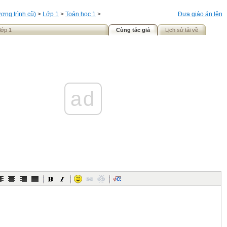
ơng trình cũ)
>
Lớp 1
>
Toán học 1
>
Đưa giáo án lên
lớp 1
Cùng tác giả
Lịch sử tải về
ad