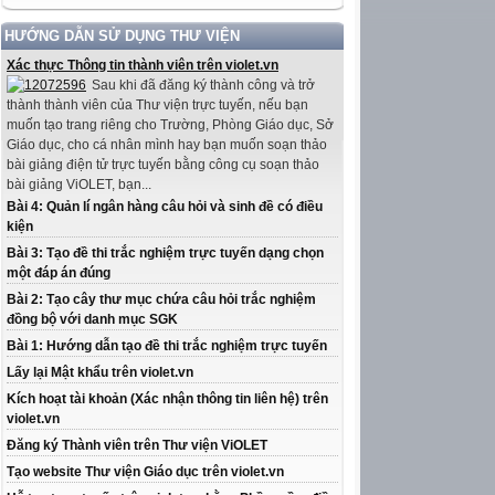
HƯỚNG DẪN SỬ DỤNG THƯ VIỆN
Xác thực Thông tin thành viên trên violet.vn
Sau khi đã đăng ký thành công và trở
thành thành viên của Thư viện trực tuyến, nếu bạn
muốn tạo trang riêng cho Trường, Phòng Giáo dục, Sở
Giáo dục, cho cá nhân mình hay bạn muốn soạn thảo
bài giảng điện tử trực tuyến bằng công cụ soạn thảo
bài giảng ViOLET, bạn...
Bài 4: Quản lí ngân hàng câu hỏi và sinh đề có điều
kiện
Bài 3: Tạo đề thi trắc nghiệm trực tuyến dạng chọn
một đáp án đúng
Bài 2: Tạo cây thư mục chứa câu hỏi trắc nghiệm
đồng bộ với danh mục SGK
Bài 1: Hướng dẫn tạo đề thi trắc nghiệm trực tuyến
Lấy lại Mật khẩu trên violet.vn
Kích hoạt tài khoản (Xác nhận thông tin liên hệ) trên
violet.vn
Đăng ký Thành viên trên Thư viện ViOLET
Tạo website Thư viện Giáo dục trên violet.vn