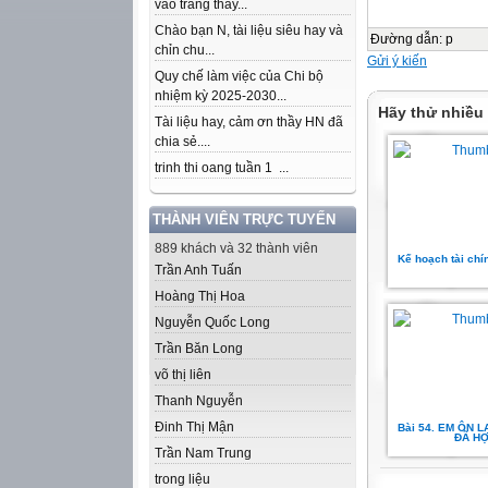
vào trang thầy...
Chào bạn N, tài liệu siêu hay và
Đường dẫn
:
p
chỉn chu...
Gửi ý kiến
Quy chế làm việc của Chi bộ
nhiệm kỳ 2025-2030...
Hãy thử nhiều
Tài liệu hay, cảm ơn thầy HN đã
chia sẻ....
trinh thi oang tuần 1 ...
THÀNH VIÊN TRỰC TUYẾN
889 khách và 32 thành viên
Kế hoạch tài ch
Trần Anh Tuấn
Hoàng Thị Hoa
Nguyễn Quốc Long
Trần Băn Long
võ thị liên
Thanh Nguyễn
Đinh Thị Mận
Bài 54. EM ÔN L
ĐÃ H
Trần Nam Trung
trong liệu