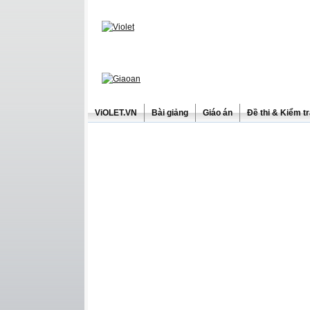
ViOLET.VN
Bài giảng
Giáo án
Đề thi & Kiểm t