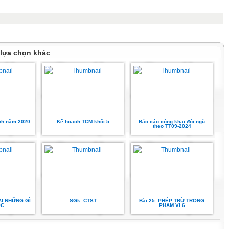
 lựa chọn khác
ính năm 2020
Kế hoạch TCM khối 5
Báo cáo công khai đội ngũ
theo TT09-2024
ẠI NHỮNG GÌ
SGk. CTST
Bài 25. PHÉP TRỪ TRONG
ỌC
PHẠM VI 6