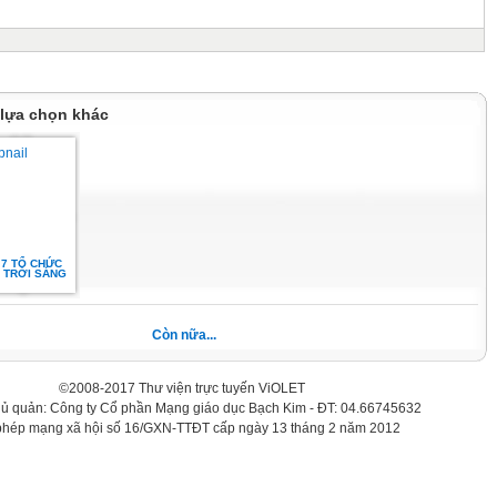
 lựa chọn khác
 7 TỔ CHỨC
. TRỜI SÁNG
Còn nữa...
©2008-2017 Thư viện trực tuyến ViOLET
hủ quản: Công ty Cổ phần Mạng giáo dục Bạch Kim - ĐT: 04.66745632
phép mạng xã hội số 16/GXN-TTĐT cấp ngày 13 tháng 2 năm 2012