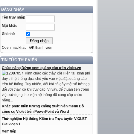
ĐĂNG NHẬP
Tên truy nhập
Mật khẩu
Ghi nhớ
Quên mật khẩu
ĐK thành viên
TIN TỨC THƯ VIỆN
Chức năng Dừng xem quảng cáo trên violet.vn
Kính chào các thầy, cô! Hiện tại, kinh phí
duy trì hệ thống dựa chủ yếu vào việc đặt quảng cáo
trên hệ thống. Tuy nhiên, đôi khi có gây một số trở ngại
đối với thầy, cô khi truy cập. Vì vậy, để thuận tiện trong
việc sử dụng thư viện hệ thống đã cung cấp chức
năng...
Khắc phục hiện tượng không xuất hiện menu Bộ
công cụ Violet trên PowerPoint và Word
Thử nghiệm Hệ thống Kiểm tra Trực tuyến ViOLET
Giai đoạn 1
Xem tiếp