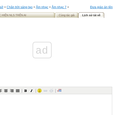
 sở
>
Chân trời sáng tạo
>
Âm nhạc
>
Âm nhạc 7
>
Đưa giáo án lên
 HIỆN NLS TRÊN AI
Cùng tác giả
Lịch sử tải về
ad