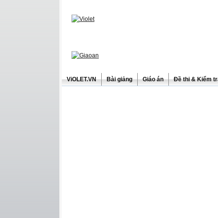
ViOLET.VN
Bài giảng
Giáo án
Đề thi & Kiểm t