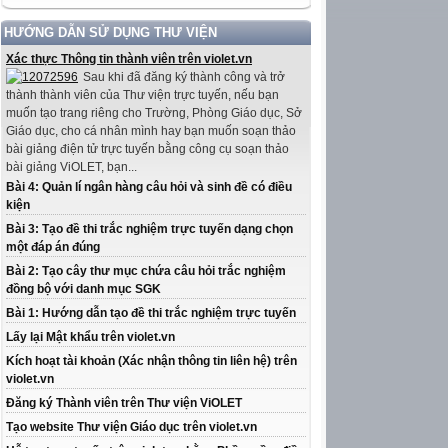
HƯỚNG DẪN SỬ DỤNG THƯ VIỆN
Xác thực Thông tin thành viên trên violet.vn
Sau khi đã đăng ký thành công và trở
thành thành viên của Thư viện trực tuyến, nếu bạn
muốn tạo trang riêng cho Trường, Phòng Giáo dục, Sở
Giáo dục, cho cá nhân mình hay bạn muốn soạn thảo
bài giảng điện tử trực tuyến bằng công cụ soạn thảo
bài giảng ViOLET, bạn...
Bài 4: Quản lí ngân hàng câu hỏi và sinh đề có điều
kiện
Bài 3: Tạo đề thi trắc nghiệm trực tuyến dạng chọn
một đáp án đúng
Bài 2: Tạo cây thư mục chứa câu hỏi trắc nghiệm
đồng bộ với danh mục SGK
Bài 1: Hướng dẫn tạo đề thi trắc nghiệm trực tuyến
Lấy lại Mật khẩu trên violet.vn
Kích hoạt tài khoản (Xác nhận thông tin liên hệ) trên
violet.vn
Đăng ký Thành viên trên Thư viện ViOLET
Tạo website Thư viện Giáo dục trên violet.vn