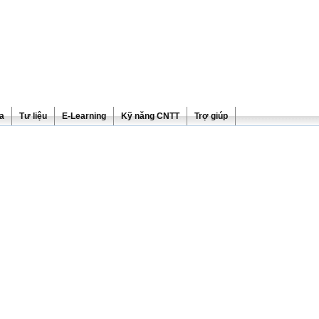
ra
Tư liệu
E-Learning
Kỹ năng CNTT
Trợ giúp