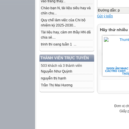
vào trang thầy...
Chào bạn N, tài liệu siêu hay và
Đường dẫn
:
p
chỉn chu...
Gửi ý kiến
Quy chế làm việc của Chi bộ
nhiệm kỳ 2025-2030...
Hãy thử nhiều
Tài liệu hay, cảm ơn thầy HN đã
chia sẻ....
trinh thi oang tuần 1 ...
THÀNH VIÊN TRỰC TUYẾN
503 khách và 3 thành viên
SKKN ÂM NHẠC
Nguyễn Như Quỳnh
CÁCTRÒ CHƠI ..
TẠO)
nguyễn thị hạnh
Trần Thị Mai Hương
Đơn vị c
Giấy 