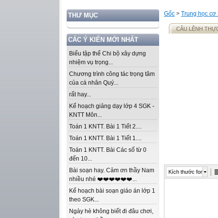
Gốc
>
Trung học cơ
THƯ MỤC
CÂU LÊNH THỰC
CÁC Ý KIẾN MỚI NHẤT
Biểu tập thể Chi bộ xây dựng
nhiệm vụ trọng...
Chương trình công tác trọng tâm
của cá nhân Quý...
rất hay...
Kế hoạch giảng dạy lớp 4 SGK -
KNTT Môn...
Toán 1 KNTT. Bài 1 Tiết 2....
Toán 1 KNTT. Bài 1 Tiết 1....
Toán 1 KNTT. Bài Các số từ 0
đến 10...
Bài soạn hay. Cảm ơn thầy Nam
Kích thước font
nhiều nhé ❤️❤️❤️❤️❤️❤️...
Kế hoạch bài soạn giáo án lớp 1
theo SGK...
Ngày hè không biết đi đâu chơi,