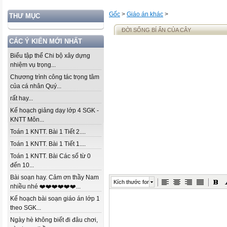
Gốc
>
Giáo án khác
>
THƯ MỤC
ĐỜI SỐNG BÍ ẨN CỦA CÂY
CÁC Ý KIẾN MỚI NHẤT
Biểu tập thể Chi bộ xây dựng
nhiệm vụ trọng...
Chương trình công tác trọng tâm
của cá nhân Quý...
rất hay...
Kế hoạch giảng dạy lớp 4 SGK -
KNTT Môn...
Toán 1 KNTT. Bài 1 Tiết 2....
Toán 1 KNTT. Bài 1 Tiết 1....
Toán 1 KNTT. Bài Các số từ 0
đến 10...
Bài soạn hay. Cảm ơn thầy Nam
Kích thước font
nhiều nhé ❤️❤️❤️❤️❤️❤️...
Kế hoạch bài soạn giáo án lớp 1
theo SGK...
Ngày hè không biết đi đâu chơi,