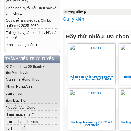
vào trang thầy...
Chào bạn N, tài liệu siêu hay và
Đường dẫn
:
p
chỉn chu...
Gửi ý kiến
Quy chế làm việc của Chi bộ
nhiệm kỳ 2025-2030...
Tài liệu hay, cảm ơn thầy HN đã
Hãy thử nhiều lựa chọn
chia sẻ....
trinh thi oang tuần 1 ...
THÀNH VIÊN TRỰC TUYẾN
812 khách và 38 thành viên
Bùi Văn Trệch
Kế hoạch phối hợp với trạm y
Hướn
Mạnh Thị Hồng Thúy
tế ... vacxin năm 2022-2023
t
Phạm Hồng Anh
trần thị yến
Ban Duc Tien
Nguyễn Văn Công
đặng quách hải đăng
tràn thị thanh hương
Kế hoạch kiểm tra GKI 21-22
Kế hoạ
trực tuyến
Lý Thành Lễ