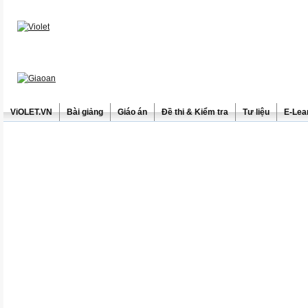
ViOLET.VN
Bài giảng
Giáo án
Đề thi & Kiểm tra
Tư liệu
E-Lea