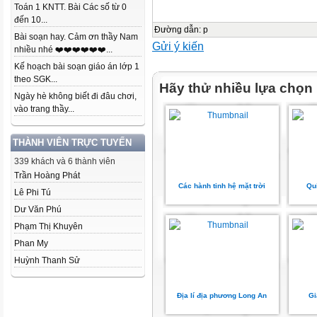
Toán 1 KNTT. Bài Các số từ 0
đến 10...
Đường dẫn
:
p
Bài soạn hay. Cảm ơn thầy Nam
Gửi ý kiến
nhiều nhé ❤️❤️❤️❤️❤️❤️...
Kế hoạch bài soạn giáo án lớp 1
theo SGK...
Hãy thử nhiều lựa chọn
Ngày hè không biết đi đâu chơi,
vào trang thầy...
THÀNH VIÊN TRỰC TUYẾN
339 khách và 6 thành viên
Trần Hoàng Phát
Các hành tinh hệ mặt trời
Qu
Lê Phi Tú
Dư Văn Phú
Phạm Thị Khuyên
Phan My
Huỳnh Thanh Sử
Địa lí địa phương Long An
Gi