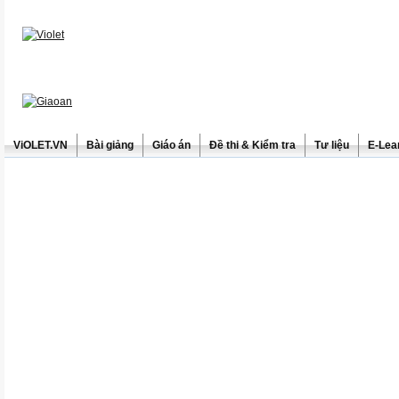
ViOLET.VN
Bài giảng
Giáo án
Đề thi & Kiểm tra
Tư liệu
E-Lea