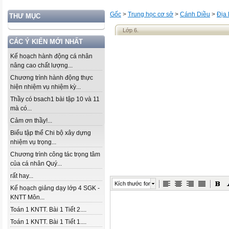
Gốc
>
Trung học cơ sở
>
Cánh Diều
>
Địa l
THƯ MỤC
Lớp 6.
CÁC Ý KIẾN MỚI NHẤT
Kế hoạch hành động cá nhân
nâng cao chất lượng...
Chương trình hành động thực
hiện nhiệm vụ nhiệm kỳ...
Thầy có bsach1 bài tập 10 và 11
mà có...
Cảm ơn thầy!...
Biểu tập thể Chi bộ xây dựng
nhiệm vụ trọng...
Chương trình công tác trọng tâm
của cá nhân Quý...
rất hay...
Kích thước font
Kế hoạch giảng dạy lớp 4 SGK -
KNTT Môn...
Toán 1 KNTT. Bài 1 Tiết 2....
Toán 1 KNTT. Bài 1 Tiết 1....