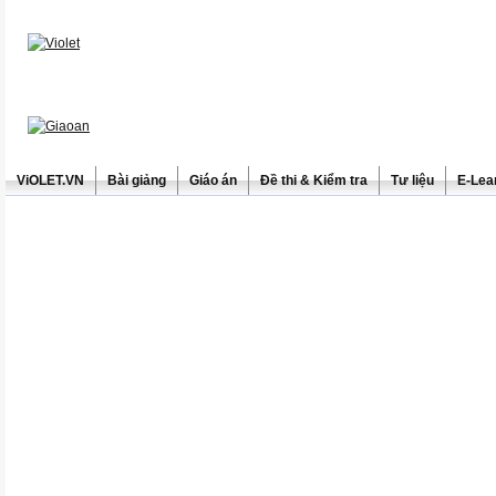
ViOLET.VN
Bài giảng
Giáo án
Đề thi & Kiểm tra
Tư liệu
E-Lea