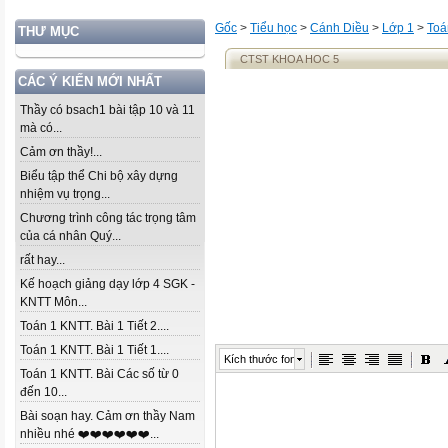
Gốc
>
Tiểu học
>
Cánh Diều
>
Lớp 1
>
Toá
THƯ MỤC
CTST KHOA HOC 5
CÁC Ý KIẾN MỚI NHẤT
Thầy có bsach1 bài tập 10 và 11
mà có...
Cảm ơn thầy!...
Biểu tập thể Chi bộ xây dựng
nhiệm vụ trọng...
Chương trình công tác trọng tâm
của cá nhân Quý...
rất hay...
Kế hoạch giảng dạy lớp 4 SGK -
KNTT Môn...
Toán 1 KNTT. Bài 1 Tiết 2....
Toán 1 KNTT. Bài 1 Tiết 1....
Kích thước font
Toán 1 KNTT. Bài Các số từ 0
đến 10...
Bài soạn hay. Cảm ơn thầy Nam
nhiều nhé ❤️❤️❤️❤️❤️❤️...