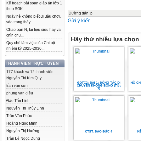
Kế hoạch bài soạn giáo án lớp 1
theo SGK...
Đường dẫn
:
p
Ngày hè không biết đi đâu chơi,
Gửi ý kiến
vào trang thầy...
Chào bạn N, tài liệu siêu hay và
chỉn chu...
Hãy thử nhiều lựa chọn
Quy chế làm việc của Chi bộ
nhiệm kỳ 2025-2030...
THÀNH VIÊN TRỰC TUYẾN
177 khách và 12 thành viên
Nguyễn Thị Kim Quy
GDTC2: BÀI 1: ĐỘNG TÁC DI
HỒ CH
trần văn sơn
CHUYỂN KHÔNG BÓNG (Tiết
3)
phung van điều
Đào Tấn Lĩnh
Nguyễn Thị Thùy Linh
Trần Văn Phúc
Hoàng Ngọc Minh
Nguyễn Thị Hường
CTST. ĐẠO ĐỨC 4
KẾ
Trần Lê Ngọc Dung