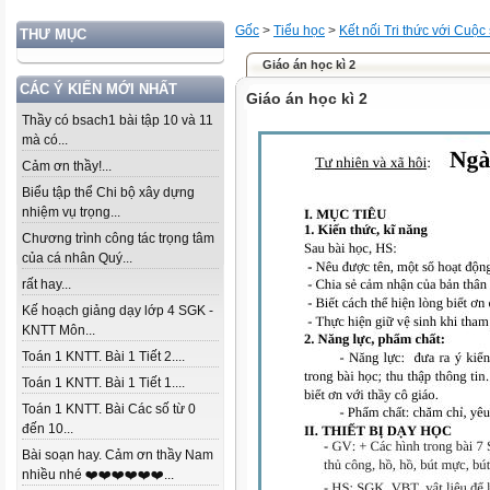
Gốc
>
Tiểu học
>
Kết nối Tri thức với Cuộc
THƯ MỤC
Giáo án học kì 2
CÁC Ý KIẾN MỚI NHẤT
Giáo án học kì 2
Thầy có bsach1 bài tập 10 và 11
mà có...
Cảm ơn thầy!...
Biểu tập thể Chi bộ xây dựng
nhiệm vụ trọng...
Chương trình công tác trọng tâm
của cá nhân Quý...
rất hay...
Kế hoạch giảng dạy lớp 4 SGK -
KNTT Môn...
Toán 1 KNTT. Bài 1 Tiết 2....
Toán 1 KNTT. Bài 1 Tiết 1....
Toán 1 KNTT. Bài Các số từ 0
đến 10...
Bài soạn hay. Cảm ơn thầy Nam
nhiều nhé ❤️❤️❤️❤️❤️❤️...