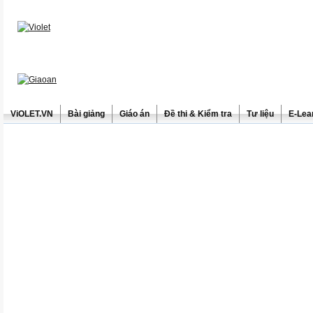
ViOLET.VN
Bài giảng
Giáo án
Đề thi & Kiểm tra
Tư liệu
E-Lea