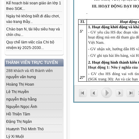
Kế hoạch bài soạn giáo án lớp 1
theo SGK...
Ngày hè không biết đi đâu chơi,
vào trang thầy...
Chào bạn N, tài liệu siêu hay và
chỉn chu...
Quy chế làm việc của Chi bộ
nhiệm kỳ 2025-2030...
THÀNH VIÊN TRỰC TUYẾN
288 khách và 45 thành viên
nguyễn văn hưng
Hoàng Thị Hoan
Lê Thị Huyền
nguyễn thúy hằng
Nguyễn Ngọc Ảnh
Hồ Thiện Tâm
Đặng Thị Ngân
Huøynh Thò Minh Thö
Lý Xi Muội