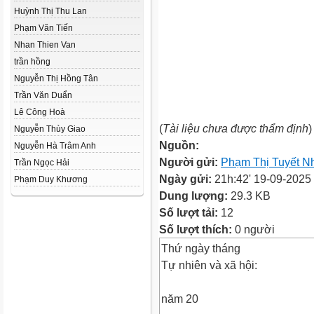
Huỳnh Thị Thu Lan
Phạm Văn Tiến
Nhan Thien Van
trần hồng
Nguyễn Thị Hồng Tân
Trần Văn Duẩn
Lê Công Hoà
(
Tài liệu chưa được thẩm định
)
Nguyễn Thùy Giao
Nguồn:
Nguyễn Hà Trâm Anh
Người gửi:
Phạm Thị Tuyết N
Trần Ngọc Hải
Ngày gửi:
21h:42' 19-09-2025
Phạm Duy Khương
Dung lượng:
29.3 KB
Số lượt tải:
12
Số lượt thích:
0 người
Thứ ngày tháng
Tự nhiên và xã hội:
năm 20