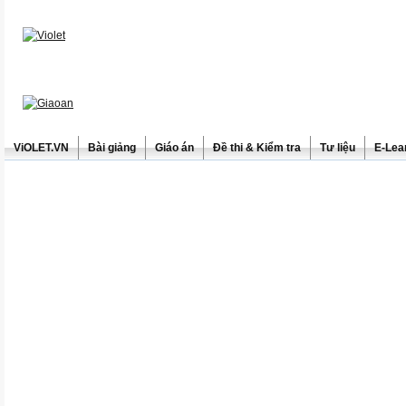
ViOLET.VN
Bài giảng
Giáo án
Đề thi & Kiểm tra
Tư liệu
E-Lea