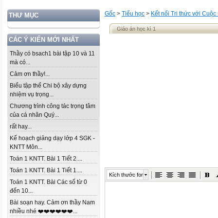
Gốc
>
Tiểu học
>
Kết nối Tri thức với Cuộc
THƯ MỤC
Giáo án học kì 1
CÁC Ý KIẾN MỚI NHẤT
Thầy có bsach1 bài tập 10 và 11
mà có...
Cảm ơn thầy!...
Biểu tập thể Chi bộ xây dựng
nhiệm vụ trọng...
Chương trình công tác trọng tâm
của cá nhân Quý...
rất hay...
Kế hoạch giảng dạy lớp 4 SGK -
KNTT Môn...
Toán 1 KNTT. Bài 1 Tiết 2....
Toán 1 KNTT. Bài 1 Tiết 1....
Kích thước font
Toán 1 KNTT. Bài Các số từ 0
đến 10...
Bài soạn hay. Cảm ơn thầy Nam
nhiều nhé ❤️❤️❤️❤️❤️❤️...