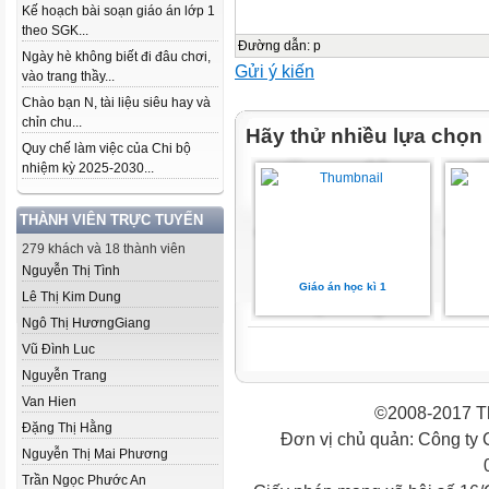
Kế hoạch bài soạn giáo án lớp 1
theo SGK...
Đường dẫn
:
p
Ngày hè không biết đi đâu chơi,
Gửi ý kiến
vào trang thầy...
Chào bạn N, tài liệu siêu hay và
chỉn chu...
Hãy thử nhiều lựa chọn
Quy chế làm việc của Chi bộ
nhiệm kỳ 2025-2030...
THÀNH VIÊN TRỰC TUYẾN
279 khách và 18 thành viên
Nguyễn Thị Tình
Giáo án học kì 1
Lê Thị Kim Dung
Ngô Thị HươngGiang
Vũ Đình Luc
Nguyễn Trang
Van Hien
©2008-2017 Th
Đặng Thị Hằng
Đơn vị chủ quản: Công ty
Nguyễn Thị Mai Phương
Trần Ngọc Phước An