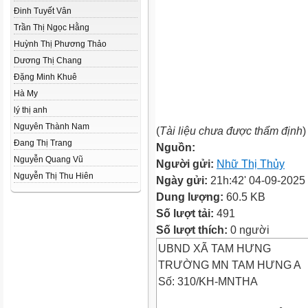
Đinh Tuyết Vân
Trần Thị Ngọc Hằng
Huỳnh Thị Phương Thảo
Dương Thị Chang
Đặng Minh Khuê
Hà My
lý thị anh
Nguyên Thành Nam
(
Tài liệu chưa được thẩm định
)
Đang Thị Trang
Nguồn:
Nguyễn Quang Vũ
Người gửi:
Nhữ Thị Thủy
Nguyễn Thị Thu Hiên
Ngày gửi:
21h:42' 04-09-2025
Dung lượng:
60.5 KB
Số lượt tải:
491
Số lượt thích:
0 người
UBND XÃ TAM HƯNG
TRƯỜNG MN TAM HƯNG A
Số: 310/KH-MNTHA