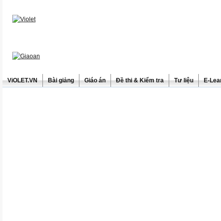
ViOLET.VN
Bài giảng
Giáo án
Đề thi & Kiểm tra
Tư liệu
E-Lea