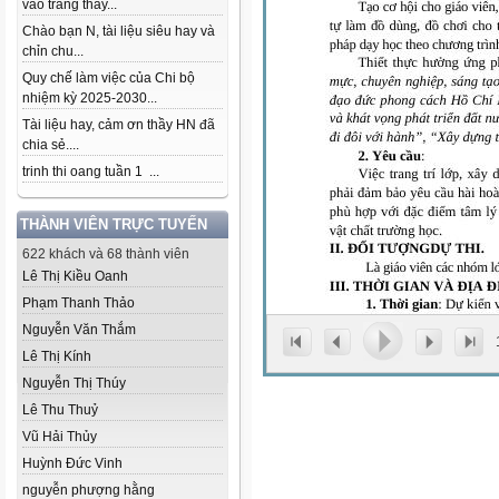
vào trang thầy...
Chào bạn N, tài liệu siêu hay và
chỉn chu...
Quy chế làm việc của Chi bộ
nhiệm kỳ 2025-2030...
Tài liệu hay, cảm ơn thầy HN đã
chia sẻ....
trinh thi oang tuần 1 ...
THÀNH VIÊN TRỰC TUYẾN
622 khách và 68 thành viên
Lê Thị Kiều Oanh
Phạm Thanh Thảo
Nguyễn Văn Thắm
Lê Thị Kính
Nguyễn Thị Thúy
Lê Thu Thuỷ
Vũ Hải Thủy
Huỳnh Đức Vinh
nguyễn phượng hằng