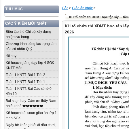
Gốc
>
Giáo án khác
>
THƯ MỤC
KH tổ chức thi XDMT học tập lấy ... tâ
CÁC Ý KIẾN MỚI NHẤT
KH tổ chức thi XDMT học tập lấy
Biểu tập thể Chi bộ xây dựng
2026
nhiệm vụ trọng...
Chương trình công tác trọng tâm
của cá nhân Quý...
rất hay...
Kế hoạch giảng dạy lớp 4 SGK -
KNTT Môn...
Toán 1 KNTT. Bài 1 Tiết 2....
Toán 1 KNTT. Bài 1 Tiết 1....
Toán 1 KNTT. Bài Các số từ 0
đến 10...
Bài soạn hay. Cảm ơn thầy Nam
nhiều nhé ❤️❤️❤️❤️❤️❤️...
Kế hoạch bài soạn giáo án lớp 1
theo SGK...
Ngày hè không biết đi đâu chơi,