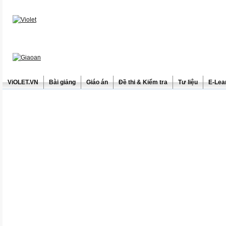
ViOLET.VN
Bài giảng
Giáo án
Đề thi & Kiểm tra
Tư liệu
E-Lea