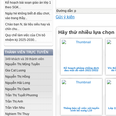
Kế hoạch bài soạn giáo án lớp 1
theo SGK...
Đường dẫn
:
p
Ngày hè không biết đi đâu chơi,
Gửi ý kiến
vào trang thầy...
Chào bạn N, tài liệu siêu hay và
chỉn chu...
Hãy thử nhiều lựa chọn
Quy chế làm việc của Chi bộ
nhiệm kỳ 2025-2030...
THÀNH VIÊN TRỰC TUYẾN
349 khách và 39 thành viên
Nguyễn Thị Mộng Tuyền
Kế hoạch phòng chống dịch
V/v th
Gia Cat Luong
đau mắt đỏ năm 2021-2022
thi
Nguyễn Thị Hồng
Nguyễn Hải Long
Nguyễn Thị Oanh
Trần Thị Tuyết Phương
Trần Thị Anh
Trần Văn Nhu
Thông báo về việc xét tuyển
Lớp 11
sinh bổ sung L10
Nghiem Thi Thuy