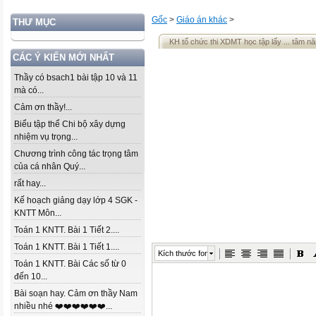
Gốc
>
Giáo án khác
>
THƯ MỤC
KH tổ chức thi XDMT học tập lấy ... tâm 
CÁC Ý KIẾN MỚI NHẤT
Thầy có bsach1 bài tập 10 và 11
mà có...
Cảm ơn thầy!...
Biểu tập thể Chi bộ xây dựng
nhiệm vụ trọng...
Chương trình công tác trọng tâm
của cá nhân Quý...
rất hay...
Kế hoạch giảng dạy lớp 4 SGK -
KNTT Môn...
Toán 1 KNTT. Bài 1 Tiết 2....
Toán 1 KNTT. Bài 1 Tiết 1....
Kích thước font
Toán 1 KNTT. Bài Các số từ 0
đến 10...
Bài soạn hay. Cảm ơn thầy Nam
nhiều nhé ❤️❤️❤️❤️❤️❤️...