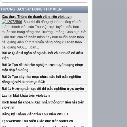
HƯỚNG DẪN SỬ DỤNG THƯ VIỆN
Xác thực Thông tin thành viên trên violet.vn
Sau khi đã đăng ký thành công và trở
thành thành viên của Thư viện trực tuyến, nếu bạn
muốn tạo trang riêng cho Trường, Phòng Giáo dục, Sở
Giáo dục, cho cá nhân mình hay bạn muốn soạn thảo
bài giảng điện tử trực tuyến bằng công cụ soạn thảo
bài giảng ViOLET, bạn...
Bài 4: Quản lí ngân hàng câu hỏi và sinh đề có điều
kiện
Bài 3: Tạo đề thi trắc nghiệm trực tuyến dạng chọn
một đáp án đúng
Bài 2: Tạo cây thư mục chứa câu hỏi trắc nghiệm
đồng bộ với danh mục SGK
Bài 1: Hướng dẫn tạo đề thi trắc nghiệm trực tuyến
Lấy lại Mật khẩu trên violet.vn
Kích hoạt tài khoản (Xác nhận thông tin liên hệ) trên
violet.vn
Đăng ký Thành viên trên Thư viện ViOLET
Tạo website Thư viện Giáo dục trên violet.vn