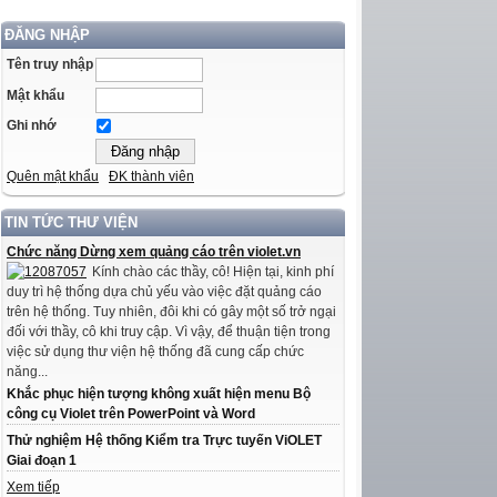
ĐĂNG NHẬP
Tên truy nhập
Mật khẩu
Ghi nhớ
Quên mật khẩu
ĐK thành viên
TIN TỨC THƯ VIỆN
Chức năng Dừng xem quảng cáo trên violet.vn
Kính chào các thầy, cô! Hiện tại, kinh phí
duy trì hệ thống dựa chủ yếu vào việc đặt quảng cáo
trên hệ thống. Tuy nhiên, đôi khi có gây một số trở ngại
đối với thầy, cô khi truy cập. Vì vậy, để thuận tiện trong
việc sử dụng thư viện hệ thống đã cung cấp chức
năng...
Khắc phục hiện tượng không xuất hiện menu Bộ
công cụ Violet trên PowerPoint và Word
Thử nghiệm Hệ thống Kiểm tra Trực tuyến ViOLET
Giai đoạn 1
Xem tiếp