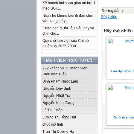
Kế hoạch bài soạn giáo án lớp 1
theo SGK...
Đường dẫn
:
p
Ngày hè không biết đi đâu chơi,
Gửi ý kiến
vào trang thầy...
Chào bạn N, tài liệu siêu hay và
Hãy thử nhiều
chỉn chu...
Quy chế làm việc của Chi bộ
nhiệm kỳ 2025-2030...
THÀNH VIÊN TRỰC TUYẾN
292 khách và 35 thành viên
Hán Học Phổ Th
Diêu Anh Tuấn
Bình Phạm Ngọc Lâm
Nguyễn Duy Sinh
Nguyễn Nhật Trà
Nguyễn Kiên Giang
Lò Thị Châm
Lương Thị Hồng Hải
Danh từ y học
chúc gia linh
Trần Thị Dương Hà