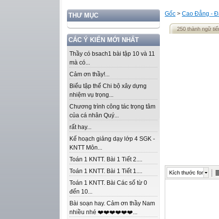
Gốc
>
Cao Đẳng - Đ
THƯ MỤC
250 thành ngữ ti
CÁC Ý KIẾN MỚI NHẤT
Thầy có bsach1 bài tập 10 và 11
mà có...
Cảm ơn thầy!...
Biểu tập thể Chi bộ xây dựng
nhiệm vụ trọng...
Chương trình công tác trọng tâm
của cá nhân Quý...
rất hay...
Kế hoạch giảng dạy lớp 4 SGK -
KNTT Môn...
Toán 1 KNTT. Bài 1 Tiết 2....
Toán 1 KNTT. Bài 1 Tiết 1....
Kích thước font
Toán 1 KNTT. Bài Các số từ 0
đến 10...
Bài soạn hay. Cảm ơn thầy Nam
nhiều nhé ❤️❤️❤️❤️❤️❤️...