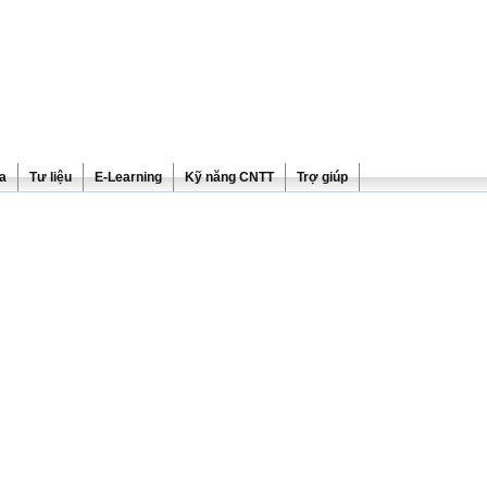
ra
Tư liệu
E-Learning
Kỹ năng CNTT
Trợ giúp