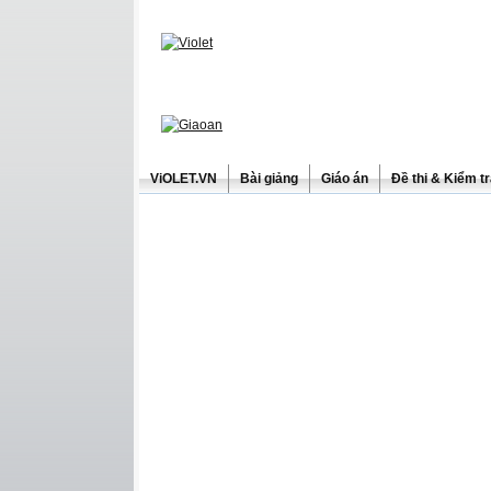
ViOLET.VN
Bài giảng
Giáo án
Đề thi & Kiểm t