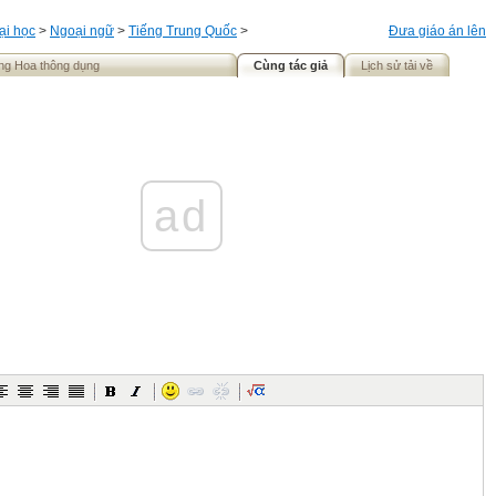
ại học
>
Ngoại ngữ
>
Tiếng Trung Quốc
>
Đưa giáo án lên
ếng Hoa thông dụng
Cùng tác giả
Lịch sử tải về
ad