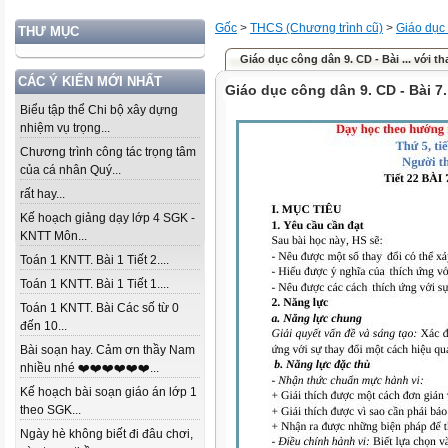
Gốc
>
THCS (Chương trình cũ)
>
Giáo dục
THƯ MỤC
Giáo dục công dân 9. CD - Bài ... với th
CÁC Ý KIẾN MỚI NHẤT
Giáo dục công dân 9. CD - Bài 7.
Biểu tập thể Chi bộ xây dựng
nhiệm vụ trọng...
Chương trình công tác trọng tâm
của cá nhân Quý...
rất hay...
Kế hoạch giảng dạy lớp 4 SGK -
KNTT Môn...
Toán 1 KNTT. Bài 1 Tiết 2....
Toán 1 KNTT. Bài 1 Tiết 1....
Toán 1 KNTT. Bài Các số từ 0
đến 10...
Bài soạn hay. Cảm ơn thầy Nam
nhiều nhé ❤️❤️❤️❤️❤️❤️...
Kế hoạch bài soạn giáo án lớp 1
theo SGK...
Ngày hè không biết đi đâu chơi,