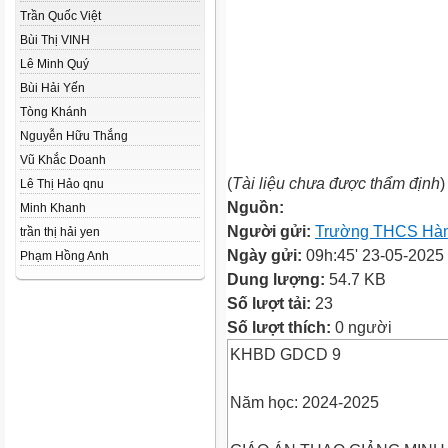
Trần Quốc Việt
Bùi Thị VINH
Lê Minh Quý
Bùi Hải Yến
Tòng Khánh
Nguyễn Hữu Thắng
Vũ Khắc Doanh
(
Tài liệu chưa được thẩm định
)
Lê Thị Hảo qnu
Nguồn:
Minh Khanh
Người gửi:
Trường THCS Hà
trần thị hải yen
Ngày gửi:
09h:45' 23-05-2025
Phạm Hồng Anh
Dung lượng:
54.7 KB
Số lượt tải:
23
Số lượt thích:
0 người
KHBD GDCD 9
Năm học: 2024-2025