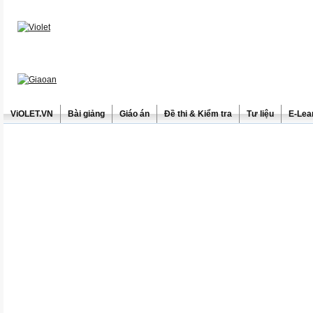
ViOLET.VN
Bài giảng
Giáo án
Đề thi & Kiểm tra
Tư liệu
E-Lea