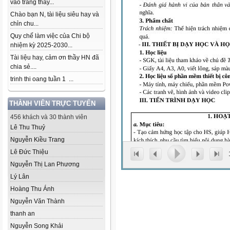
vào trang thầy...
Chào bạn N, tài liệu siêu hay và
chỉn chu...
Quy chế làm việc của Chi bộ
nhiệm kỳ 2025-2030...
Tài liệu hay, cảm ơn thầy HN đã
chia sẻ....
trinh thi oang tuần 1 ...
THÀNH VIÊN TRỰC TUYẾN
456 khách và 30 thành viên
Lê Thu Thuỷ
Nguyễn Kiều Trang
Lê Đức Thiệu
Nguyễn Thị Lan Phương
Lý Lân
Hoàng Thu Ánh
Nguyễn Văn Thành
thanh an
Nguyễn Song Khải