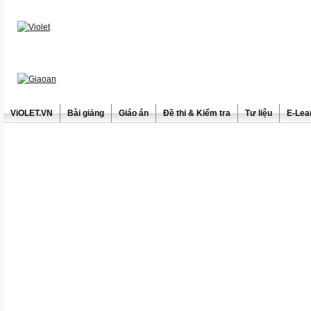
ViOLET.VN
Bài giảng
Giáo án
Đề thi & Kiểm tra
Tư liệu
E-Lea