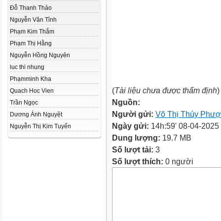
Đỗ Thanh Thảo
Nguyễn Văn Tỉnh
Phạm Kim Thắm
Phạm Thị Hằng
Nguyễn Hồng Nguyên
luc thi nhung
Phạmminh Kha
(
Tài liệu chưa được thẩm định
)
Quach Hoc Vien
Nguồn:
Trần Ngọc
Người gửi:
Võ Thị Thúy Phư
Dương Ánh Nguyệt
Ngày gửi:
14h:59' 08-04-2025
Nguyễn Thị Kim Tuyến
Dung lượng:
19.7 MB
Số lượt tải:
3
Số lượt thích:
0 người