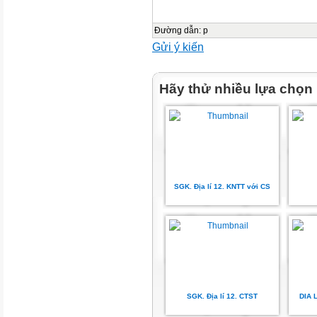
Đường dẫn
:
p
Gửi ý kiến
Hãy thử nhiều lựa chọn
SGK. Địa lí 12. KNTT với CS
SGK. Địa lí 12. CTST
DIA 