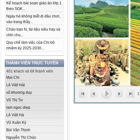
Kế hoạch bài soạn giáo án lớp 1
theo SGK...
Ngày hè không biết đi đâu chơi,
vào trang thầy...
Chào bạn N, tài liệu siêu hay và
chỉn chu...
Quy chế làm việc của Chi bộ
nhiệm kỳ 2025-2030...
THÀNH VIÊN TRỰC TUYẾN
401 khách và 68 thành viên
Mai Chi
Lê Việt Hải
vũ khương duy
1
Võ Thị Tư
lam ngoc diep
Lê Việt Hà
Vũ Xuân Ký
Bùi Văn Thịnh
Nguyễn Thị Chức