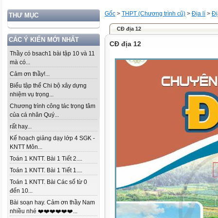
Gốc
>
THPT (Chương trình cũ)
>
Địa lí
>
Đị
THƯ MỤC
CĐ địa 12
CÁC Ý KIẾN MỚI NHẤT
CĐ địa 12
Thầy có bsach1 bài tập 10 và 11
mà có...
Cảm ơn thầy!...
Biểu tập thể Chi bộ xây dựng
nhiệm vụ trọng...
Chương trình công tác trọng tâm
của cá nhân Quý...
rất hay...
Kế hoạch giảng dạy lớp 4 SGK -
KNTT Môn...
Toán 1 KNTT. Bài 1 Tiết 2....
Toán 1 KNTT. Bài 1 Tiết 1....
Toán 1 KNTT. Bài Các số từ 0
đến 10...
Bài soạn hay. Cảm ơn thầy Nam
nhiều nhé ❤️❤️❤️❤️❤️❤️...