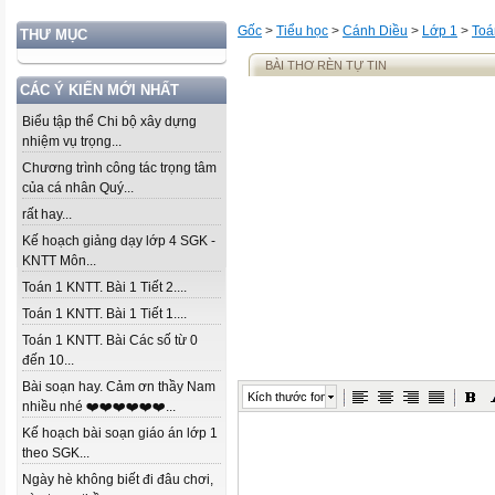
Gốc
>
Tiểu học
>
Cánh Diều
>
Lớp 1
>
Toá
THƯ MỤC
BÀI THƠ RÈN TỰ TIN
CÁC Ý KIẾN MỚI NHẤT
Biểu tập thể Chi bộ xây dựng
nhiệm vụ trọng...
Chương trình công tác trọng tâm
của cá nhân Quý...
rất hay...
Kế hoạch giảng dạy lớp 4 SGK -
KNTT Môn...
Toán 1 KNTT. Bài 1 Tiết 2....
Toán 1 KNTT. Bài 1 Tiết 1....
Toán 1 KNTT. Bài Các số từ 0
đến 10...
Bài soạn hay. Cảm ơn thầy Nam
Kích thước font
nhiều nhé ❤️❤️❤️❤️❤️❤️...
Kế hoạch bài soạn giáo án lớp 1
theo SGK...
Ngày hè không biết đi đâu chơi,