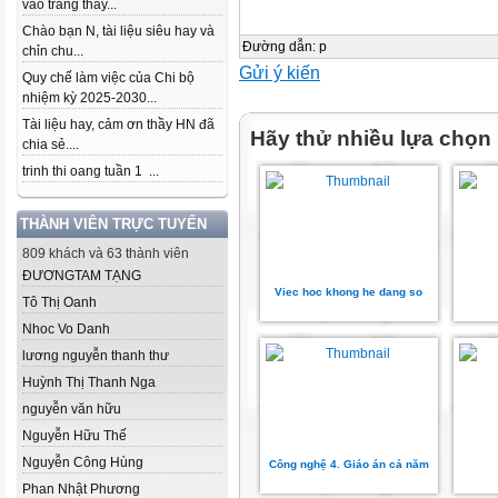
vào trang thầy...
Chào bạn N, tài liệu siêu hay và
Đường dẫn
:
p
chỉn chu...
Gửi ý kiến
Quy chế làm việc của Chi bộ
nhiệm kỳ 2025-2030...
Tài liệu hay, cảm ơn thầy HN đã
Hãy thử nhiều lựa chọn
chia sẻ....
trinh thi oang tuần 1 ...
THÀNH VIÊN TRỰC TUYẾN
809 khách và 63 thành viên
ĐƯƠNGTAM TẠNG
Viec hoc khong he dang so
Tô Thị Oanh
Nhoc Vo Danh
lương nguyễn thanh thư
Huỳnh Thị Thanh Nga
nguyễn văn hữu
Nguyễn Hữu Thế
Nguyễn Công Hùng
Công nghệ 4. Giáo án cả năm
Phan Nhật Phương