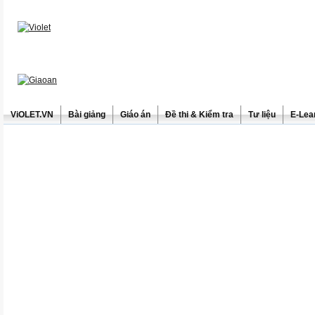
ViOLET.VN
Bài giảng
Giáo án
Đề thi & Kiểm tra
Tư liệu
E-Lea