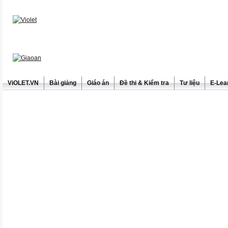
ViOLET.VN
Bài giảng
Giáo án
Đề thi & Kiểm tra
Tư liệu
E-Lea