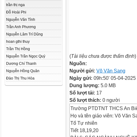
trần thị nga
Đỗ Hoài Phi
Nguyễn Văn Tỉnh
Trần Anh Phương
Nguyễn Lâm Trí Dũng
hoan gthi thuy
Trần Thị Hồng
(
Tài liệu chưa được thẩm định
)
Nguyễn Trần Ngọc Quý
Nguồn:
Dương Chí Thanh
Người gửi:
Võ Văn Sang
Nguyễn Hồng Quân
Ngày gửi:
09h:50' 05-04-2025
Đào Thị Thu Hòa
Dung lượng:
5.0 MB
Số lượt tải:
17
Số lượt thích:
0 người
Trường PTDTNT THCS An Bi
Họ và tên giáo viên: Võ Văn S
Tổ Tự nhiên
Tiết 18,19,20