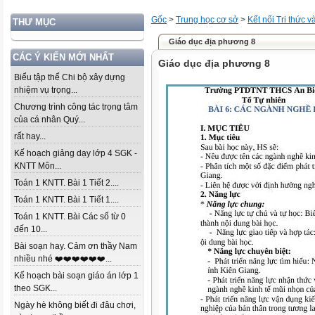
Gốc
>
Trung học cơ sở
>
Kết nối Tri thức 
THƯ MỤC
Giáo dục địa phương 8
CÁC Ý KIẾN MỚI NHẤT
Giáo dục địa phương 8
Biểu tập thể Chi bộ xây dựng
nhiệm vụ trọng...
Chương trình công tác trọng tâm
của cá nhân Quý...
rất hay...
Kế hoạch giảng dạy lớp 4 SGK -
KNTT Môn...
Toán 1 KNTT. Bài 1 Tiết 2....
Toán 1 KNTT. Bài 1 Tiết 1....
Toán 1 KNTT. Bài Các số từ 0
đến 10...
Bài soạn hay. Cảm ơn thầy Nam
nhiều nhé ❤️❤️❤️❤️❤️❤️...
Kế hoạch bài soạn giáo án lớp 1
theo SGK...
Ngày hè không biết đi đâu chơi,