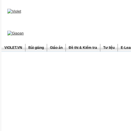
ViOLET.VN
Bài giảng
Giáo án
Đề thi & Kiểm tra
Tư liệu
E-Lea