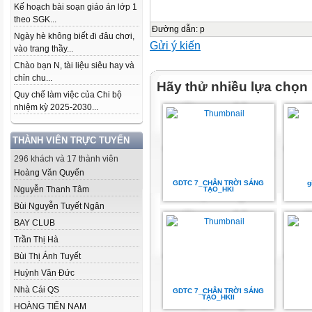
Kế hoạch bài soạn giáo án lớp 1
theo SGK...
Đường dẫn
:
p
Ngày hè không biết đi đâu chơi,
Gửi ý kiến
vào trang thầy...
Chào bạn N, tài liệu siêu hay và
chỉn chu...
Hãy thử nhiều lựa chọn
Quy chế làm việc của Chi bộ
nhiệm kỳ 2025-2030...
THÀNH VIÊN TRỰC TUYẾN
296 khách và 17 thành viên
Hoàng Văn Quyến
GDTC 7_CHÂN TRỜI SÁNG
g
Nguyễn Thanh Tâm
TẠO_HKI
Bùi Nguyễn Tuyết Ngân
BAY CLUB
Trần Thị Hà
Bùi Thị Ánh Tuyết
Huỳnh Văn Đức
Nhà Cái QS
GDTC 7_CHÂN TRỜI SÁNG
TẠO_HKII
HOÀNG TIẾN NAM