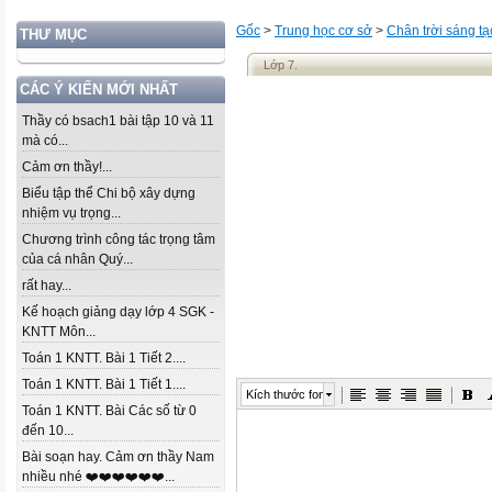
Gốc
>
Trung học cơ sở
>
Chân trời sáng tạ
THƯ MỤC
Lớp 7.
CÁC Ý KIẾN MỚI NHẤT
Thầy có bsach1 bài tập 10 và 11
mà có...
Cảm ơn thầy!...
Biểu tập thể Chi bộ xây dựng
nhiệm vụ trọng...
Chương trình công tác trọng tâm
của cá nhân Quý...
rất hay...
Kế hoạch giảng dạy lớp 4 SGK -
KNTT Môn...
Toán 1 KNTT. Bài 1 Tiết 2....
Toán 1 KNTT. Bài 1 Tiết 1....
Kích thước font
Toán 1 KNTT. Bài Các số từ 0
đến 10...
Bài soạn hay. Cảm ơn thầy Nam
nhiều nhé ❤️❤️❤️❤️❤️❤️...