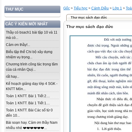
Gốc
>
Tiểu học
>
Cánh Diều
>
Lớp 1
>
Toá
THƯ MỤC
Thư mục sách đạo đức
CÁC Ý KIẾN MỚI NHẤT
Thư mục sách đạo đức
Thầy có bsach1 bài tập 10 và 11
mà có...
Cảm ơn thầy!...
Biểu tập thể Chi bộ xây dựng
nhiệm vụ trọng...
Chương trình công tác trọng tâm
của cá nhân Quý...
rất hay...
Kế hoạch giảng dạy lớp 4 SGK -
KNTT Môn...
Toán 1 KNTT. Bài 1 Tiết 2....
Toán 1 KNTT. Bài 1 Tiết 1....
Toán 1 KNTT. Bài Các số từ 0
đến 10...
Bài soạn hay. Cảm ơn thầy Nam
nhiều nhé ❤️❤️❤️❤️❤️❤️...