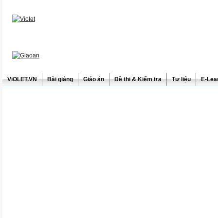
ViOLET.VN
Bài giảng
Giáo án
Đề thi & Kiểm tra
Tư liệu
E-Lea