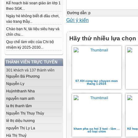
Kế hoạch bài soạn giáo án lớp 1
theo SGK...
Đường dẫn
:
p
Ngày hè không biết đi đâu chơi,
Gửi ý kiến
vào trang thầy...
Chào bạn N, tài liệu siêu hay và
chỉn chu...
Hãy thử nhiều lựa chọn
Quy chế làm việc của Chi bộ
nhiệm kỳ 2025-2030...
THÀNH VIÊN TRỰC TUYẾN
301 khách và 137 thành viên
Nguyễn Bá Phương
07.KH cong tac chuyen mon
Nguyễn Ly
thang 1-2024
Huỳnhthanh Nha
nguyễn nam anh
la thị thanh tâm
Nguyễn Thị Thuy Thủy
lê thị diệu hương
nguyễn Thị Ly La
kham pha xa hoi 3 tuoi - làm ...
Kế hoạ
số loại chim
Hà Thị Thuỷ