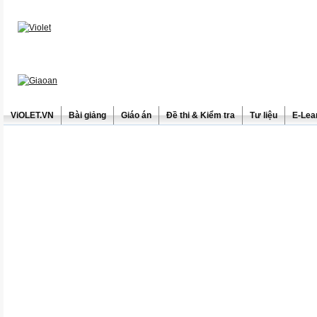
ViOLET.VN
Bài giảng
Giáo án
Đề thi & Kiểm tra
Tư liệu
E-Lea