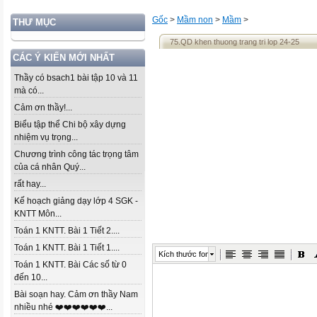
Gốc
>
Mầm non
>
Mầm
>
THƯ MỤC
75.QD khen thuong trang tri lop 24-25
CÁC Ý KIẾN MỚI NHẤT
Thầy có bsach1 bài tập 10 và 11
mà có...
Cảm ơn thầy!...
Biểu tập thể Chi bộ xây dựng
nhiệm vụ trọng...
Chương trình công tác trọng tâm
của cá nhân Quý...
rất hay...
Kế hoạch giảng dạy lớp 4 SGK -
KNTT Môn...
Toán 1 KNTT. Bài 1 Tiết 2....
Toán 1 KNTT. Bài 1 Tiết 1....
Kích thước font
Toán 1 KNTT. Bài Các số từ 0
đến 10...
Bài soạn hay. Cảm ơn thầy Nam
nhiều nhé ❤️❤️❤️❤️❤️❤️...