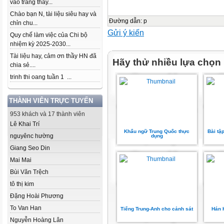
vào trang thầy...
Chào bạn N, tài liệu siêu hay và
Đường dẫn
:
p
chỉn chu...
Gửi ý kiến
Quy chế làm việc của Chi bộ
nhiệm kỳ 2025-2030...
Tài liệu hay, cảm ơn thầy HN đã
Hãy thử nhiều lựa chọn
chia sẻ....
trinh thi oang tuần 1 ...
THÀNH VIÊN TRỰC TUYẾN
953 khách và 17 thành viên
Lê Khai Trí
Khẩu ngữ Trung Quốc thực
Bài tậ
nguyênc hường
dụng
Giang Seo Din
Mai Mai
Bùi Văn Trệch
tô thị kim
Đặng Hoài Phương
To Van Han
Tiếng Trung-Anh cho cảnh sát
Hán 
Nguyễn Hoàng Lân