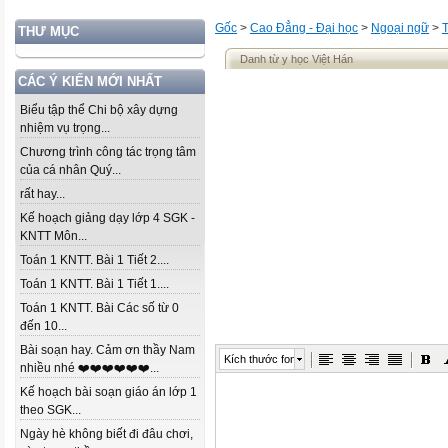
Gốc
>
Cao Đẳng - Đại học
>
Ngoại ngữ
>
THƯ MỤC
Danh từ y học Việt Hán
CÁC Ý KIẾN MỚI NHẤT
Biểu tập thể Chi bộ xây dựng
nhiệm vụ trọng...
Chương trình công tác trọng tâm
của cá nhân Quý...
rất hay...
Kế hoạch giảng dạy lớp 4 SGK -
KNTT Môn...
Toán 1 KNTT. Bài 1 Tiết 2....
Toán 1 KNTT. Bài 1 Tiết 1....
Toán 1 KNTT. Bài Các số từ 0
đến 10...
Bài soạn hay. Cảm ơn thầy Nam
Kích thước font
nhiều nhé ❤️❤️❤️❤️❤️❤️...
Kế hoạch bài soạn giáo án lớp 1
theo SGK...
Ngày hè không biết đi đâu chơi,