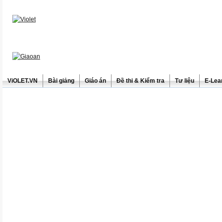
ViOLET.VN
Bài giảng
Giáo án
Đề thi & Kiểm tra
Tư liệu
E-Lea