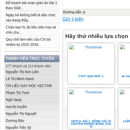
Kế hoạch bài soạn giáo án lớp 1
theo SGK...
Đường dẫn
:
p
Ngày hè không biết đi đâu chơi,
Gửi ý kiến
vào trang thầy...
Chào bạn N, tài liệu siêu hay và
chỉn chu...
Hãy thử nhiều lựa chọn
Quy chế làm việc của Chi bộ
nhiệm kỳ 2025-2030...
THÀNH VIÊN TRỰC TUYẾN
277 khách và 113 thành viên
Nguyễn Thị Kim Liên
CTST. ĐẠO ĐỨC 1
tài l
Lê Thị Minh Hạnh
TÀI LIỆU DẠY HỌC VECTOR
Phạm Thị Tươi
Ngô Vang
mai thị huyền
Nguyễn Thị Nguyệt
Dương Bảo
GDTC2: BÀI 1: ĐỘNG TÁC DI
LUÂ
CHUYỂN KHÔNG BÓNG (Tiết
3)
Nguyễn Tiến Sỹ