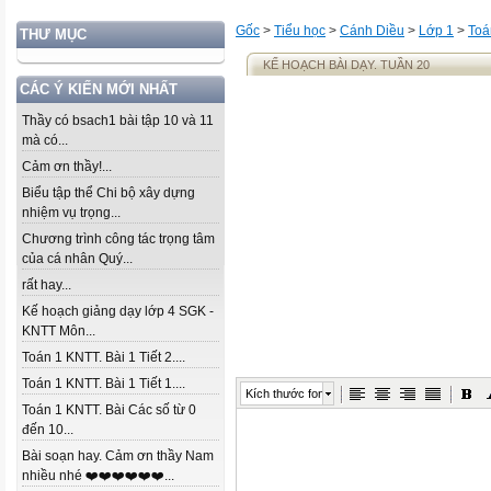
Gốc
>
Tiểu học
>
Cánh Diều
>
Lớp 1
>
Toá
THƯ MỤC
KẾ HOẠCH BÀI DẠY. TUẦN 20
CÁC Ý KIẾN MỚI NHẤT
Thầy có bsach1 bài tập 10 và 11
mà có...
Cảm ơn thầy!...
Biểu tập thể Chi bộ xây dựng
nhiệm vụ trọng...
Chương trình công tác trọng tâm
của cá nhân Quý...
rất hay...
Kế hoạch giảng dạy lớp 4 SGK -
KNTT Môn...
Toán 1 KNTT. Bài 1 Tiết 2....
Toán 1 KNTT. Bài 1 Tiết 1....
Kích thước font
Toán 1 KNTT. Bài Các số từ 0
đến 10...
Bài soạn hay. Cảm ơn thầy Nam
nhiều nhé ❤️❤️❤️❤️❤️❤️...