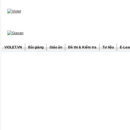
ViOLET.VN
Bài giảng
Giáo án
Đề thi & Kiểm tra
Tư liệu
E-Lea