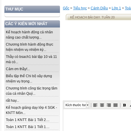
Gốc
>
Tiểu học
>
Cánh Diều
>
Lớp 1
>
Toá
THƯ MỤC
KẾ HOẠCH BÀI DẠY. TUẦN 20
CÁC Ý KIẾN MỚI NHẤT
Kế hoạch hành động cá nhân
nâng cao chất lượng...
Chương trình hành động thực
hiện nhiệm vụ nhiệm kỳ...
Thầy có bsach1 bài tập 10 và 11
mà có...
Cảm ơn thầy!...
Biểu tập thể Chi bộ xây dựng
nhiệm vụ trọng...
Chương trình công tác trọng tâm
của cá nhân Quý...
rất hay...
Kích thước font
Kế hoạch giảng dạy lớp 4 SGK -
KNTT Môn...
Toán 1 KNTT. Bài 1 Tiết 2....
Toán 1 KNTT. Bài 1 Tiết 1....