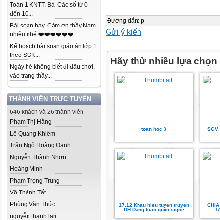
Toán 1 KNTT. Bài Các số từ 0
đến 10...
Đường dẫn
:
p
Bài soạn hay. Cảm ơn thầy Nam
Gửi ý kiến
nhiều nhé ❤️❤️❤️❤️❤️❤️...
Kế hoạch bài soạn giáo án lớp 1
theo SGK...
Hãy thử nhiều lựa chọn
Ngày hè không biết đi đâu chơi,
vào trang thầy...
THÀNH VIÊN TRỰC TUYẾN
646 khách và 26 thành viên
Phạm Thị Hằng
toan hoc 3
SGV 
Lê Quang Khiêm
Trần Ngô Hoàng Oanh
Nguyễn Thành Nhơn
Hoàng Minh
Phạm Trọng Trung
Võ Thành Tất
Phùng Văn Thức
17.12 Khau hieu tuyen truyen
CHIA
DH Dang toan quoc.signe
T
nguyễn thanh lan