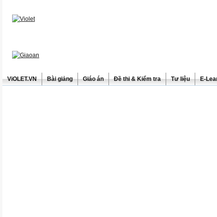
ViOLET.VN
Bài giảng
Giáo án
Đề thi & Kiểm tra
Tư liệu
E-Lea