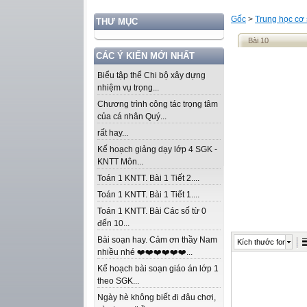
Gốc
>
Trung học cơ
THƯ MỤC
Bài 10
CÁC Ý KIẾN MỚI NHẤT
Biểu tập thể Chi bộ xây dựng
nhiệm vụ trọng...
Chương trình công tác trọng tâm
của cá nhân Quý...
rất hay...
Kế hoạch giảng dạy lớp 4 SGK -
KNTT Môn...
Toán 1 KNTT. Bài 1 Tiết 2....
Toán 1 KNTT. Bài 1 Tiết 1....
Toán 1 KNTT. Bài Các số từ 0
đến 10...
Bài soạn hay. Cảm ơn thầy Nam
Kích thước font
nhiều nhé ❤️❤️❤️❤️❤️❤️...
Kế hoạch bài soạn giáo án lớp 1
theo SGK...
Ngày hè không biết đi đâu chơi,