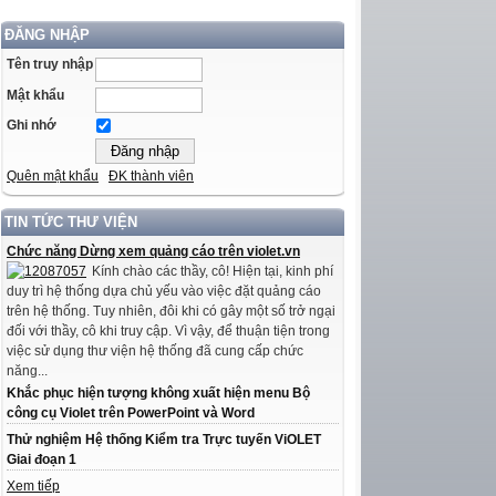
ĐĂNG NHẬP
Tên truy nhập
Mật khẩu
Ghi nhớ
Quên mật khẩu
ĐK thành viên
TIN TỨC THƯ VIỆN
Chức năng Dừng xem quảng cáo trên violet.vn
Kính chào các thầy, cô! Hiện tại, kinh phí
duy trì hệ thống dựa chủ yếu vào việc đặt quảng cáo
trên hệ thống. Tuy nhiên, đôi khi có gây một số trở ngại
đối với thầy, cô khi truy cập. Vì vậy, để thuận tiện trong
việc sử dụng thư viện hệ thống đã cung cấp chức
năng...
Khắc phục hiện tượng không xuất hiện menu Bộ
công cụ Violet trên PowerPoint và Word
Thử nghiệm Hệ thống Kiểm tra Trực tuyến ViOLET
Giai đoạn 1
Xem tiếp