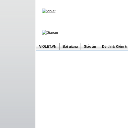
ViOLET.VN
Bài giảng
Giáo án
Đề thi & Kiểm t