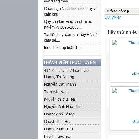
vào trang thầy...
Chào bạn N, tài liệu siêu hay và
Đường dẫn
:
p
chỉn chu...
Gửi ý kiến
Quy chế làm việc của Chi bộ
nhiệm kỳ 2025-2030...
Hãy thử nhiều
Tài liệu hay, cảm ơn thầy HN đã
chia sẻ....
trinh thi oang tuần 1 ...
THÀNH VIÊN TRỰC TUYẾN
494 khách và 27 thành viên
Bài 
Hoàng Thị Nhung
Nguyễn Đạt Thành
Trần Văn Nam
nguyễn thị thu lien
Nguyễn Ánh Nhật Trinh
Hoàng Anh Tố Mai
Quách Thái Hoà
Bài 
Hoàng Xuân Thu
huỳnh ngọc hòa