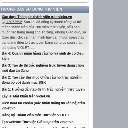
HƯỚNG DẪN SỬ DỤNG THƯ VIỆN
Xác thực Thông tin thành viên trên violet.vn
Sau khi đã đăng ký thành công và trở
thành thành viên của Thư viện trực tuyến, nếu bạn
muốn tạo trang riêng cho Trường, Phòng Giáo dục, Sở
Giáo dục, cho cá nhân mình hay bạn muốn soạn thảo
bài giảng điện tử trực tuyến bằng công cụ soạn thảo
bài giảng ViOLET, bạn...
Bài 4: Quản lí ngân hàng câu hỏi và sinh đề có điều
kiện
Bài 3: Tạo đề thi trắc nghiệm trực tuyến dạng chọn
một đáp án đúng
Bài 2: Tạo cây thư mục chứa câu hỏi trắc nghiệm
đồng bộ với danh mục SGK
Bài 1: Hướng dẫn tạo đề thi trắc nghiệm trực tuyến
Lấy lại Mật khẩu trên violet.vn
Kích hoạt tài khoản (Xác nhận thông tin liên hệ) trên
violet.vn
Đăng ký Thành viên trên Thư viện ViOLET
Tạo website Thư viện Giáo dục trên violet.vn