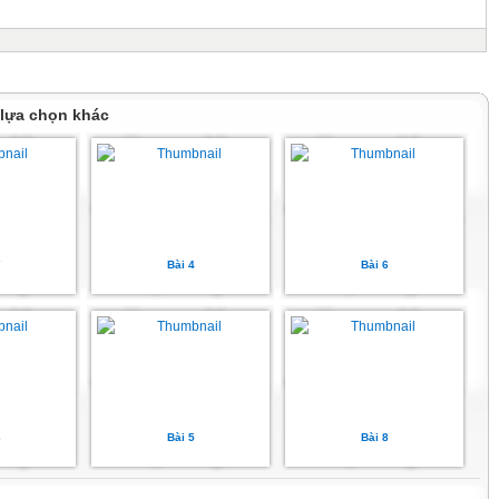
 lựa chọn khác
7
Bài 4
Bài 6
3
Bài 5
Bài 8