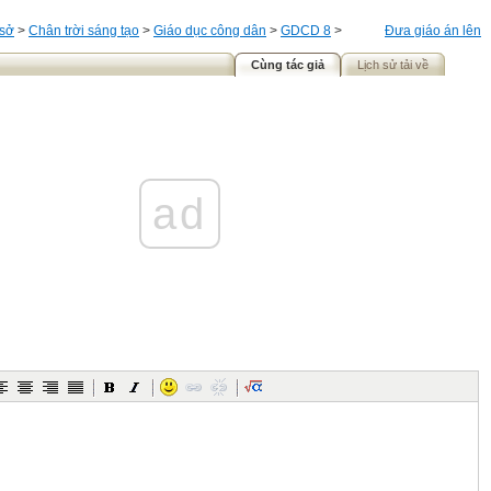
 sở
>
Chân trời sáng tạo
>
Giáo dục công dân
>
GDCD 8
>
Đưa giáo án lên
Cùng tác giả
Lịch sử tải về
ad