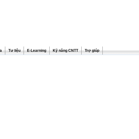
ra
Tư liệu
E-Learning
Kỹ năng CNTT
Trợ giúp