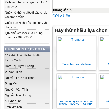
Kế hoạch bài soạn giáo án lớp 1
theo SGK...
Đường dẫn
:
p
Ngày hè không biết đi đâu chơi,
Gửi ý kiến
vào trang thầy...
Chào bạn N, tài liệu siêu hay và
chỉn chu...
Hãy thử nhiều lựa chọn
Quy chế làm việc của Chi bộ
nhiệm kỳ 2025-2030...
THÀNH VIÊN TRỰC TUYẾN
303 khách và 19 thành viên
Lê Thị Oanh
Tuyển tập văn nghị luận
Đàm Thị Tuyết Lương
Vũ Văn Tuấn
Nguyễn Phương Thanh
Phan My
Nguyễn Văn Tình
Nguyễn Mai Hương
bùi khắc linh
ĐẠI DỊCH CHỐNG COVID 19
Kế
TRONG TRƯỜNG THCS-KHKT
Trần kim liên