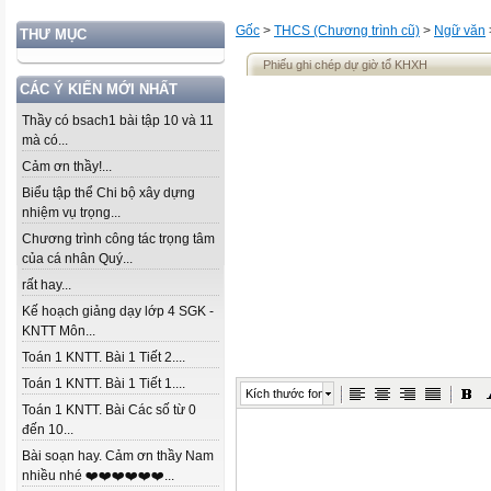
Gốc
>
THCS (Chương trình cũ)
>
Ngữ văn
THƯ MỤC
Phiếu ghi chép dự giờ tổ KHXH
CÁC Ý KIẾN MỚI NHẤT
Thầy có bsach1 bài tập 10 và 11
mà có...
Cảm ơn thầy!...
Biểu tập thể Chi bộ xây dựng
nhiệm vụ trọng...
Chương trình công tác trọng tâm
của cá nhân Quý...
rất hay...
Kế hoạch giảng dạy lớp 4 SGK -
KNTT Môn...
Toán 1 KNTT. Bài 1 Tiết 2....
Toán 1 KNTT. Bài 1 Tiết 1....
Kích thước font
Toán 1 KNTT. Bài Các số từ 0
đến 10...
Bài soạn hay. Cảm ơn thầy Nam
nhiều nhé ❤️❤️❤️❤️❤️❤️...