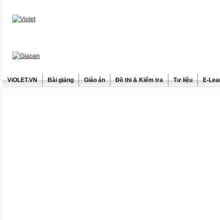
ViOLET.VN
Bài giảng
Giáo án
Đề thi & Kiểm tra
Tư liệu
E-Lea