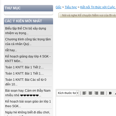
Gốc
>
Tiểu học
>
Kết nối Tri thức với Cuộc
THƯ MỤC
Nói và nghe.Kể chuyện Niềm vui của Bi và
CÁC Ý KIẾN MỚI NHẤT
Biểu tập thể Chi bộ xây dựng
nhiệm vụ trọng...
Chương trình công tác trọng tâm
của cá nhân Quý...
rất hay...
Kế hoạch giảng dạy lớp 4 SGK -
KNTT Môn...
Toán 1 KNTT. Bài 1 Tiết 2....
Toán 1 KNTT. Bài 1 Tiết 1....
Toán 1 KNTT. Bài Các số từ 0
đến 10...
Bài soạn hay. Cảm ơn thầy Nam
Kích thước font
nhiều nhé ❤️❤️❤️❤️❤️❤️...
Kế hoạch bài soạn giáo án lớp 1
theo SGK...
Ngày hè không biết đi đâu chơi,