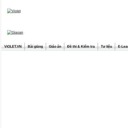
ViOLET.VN
Bài giảng
Giáo án
Đề thi & Kiểm tra
Tư liệu
E-Lea