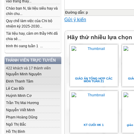
vào trang thầy...
Chào bạn N, tài liệu siêu hay và
Đường dẫn
:
p
chỉn chu...
Gửi ý kiến
Quy chế làm việc của Chi bộ
nhiệm kỳ 2025-2030...
Tài liệu hay, cảm ơn thầy HN đã
Hãy thử nhiều lựa chọn
chia sẻ....
trinh thi oang tuần 1 ...
THÀNH VIÊN TRỰC TUYẾN
422 khách và 17 thành viên
Nguyễn Minh Nguyên
GIÁO ÁN TỔNG HỢP CÁC
GIÁ
Đinh Thanh Tâm
MÔN TUẦN 21
Lê Cao Bồi
Huỳnh Minh Cơ
Trần Thị Mai Hương
Nguyễn Viết Minh
Phạm Hoàng Dũng
Ngô Thị Bắc
KT CUỐI HK 1
giáo
Hồ Thị Bình