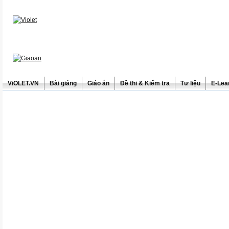
ViOLET.VN
Bài giảng
Giáo án
Đề thi & Kiểm tra
Tư liệu
E-Lea