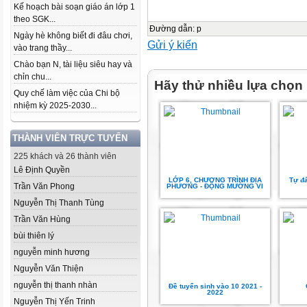
Kế hoạch bài soạn giáo án lớp 1
theo SGK...
Đường dẫn
:
p
Ngày hè không biết đi đâu chơi,
Gửi ý kiến
vào trang thầy...
Chào bạn N, tài liệu siêu hay và
chỉn chu...
Hãy thử nhiều lựa chọn
Quy chế làm việc của Chi bộ
nhiệm kỳ 2025-2030...
THÀNH VIÊN TRỰC TUYẾN
225 khách và 26 thành viên
Lê Định Quyền
LỚP 6, CHƯƠNG TRÌNH ĐỊA
Tự đá
Trần Văn Phong
PHƯƠNG - ĐỘNG MƯỜNG VI
Nguyễn Thị Thanh Tùng
Trần Văn Hùng
bùi thiên lý
nguyễn minh hương
Nguyễn Văn Thiện
nguyễn thị thanh nhàn
Đề tuyển sinh vào 10 2021 -
2022
Nguyễn Thị Yến Trinh