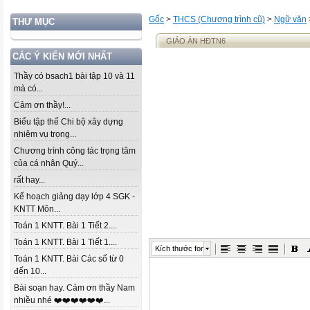
Gốc
>
THCS (Chương trình cũ)
>
Ngữ văn
THƯ MỤC
GIÁO ÁN HĐTN6
CÁC Ý KIẾN MỚI NHẤT
Thầy có bsach1 bài tập 10 và 11
mà có...
Cảm ơn thầy!...
Biểu tập thể Chi bộ xây dựng
nhiệm vụ trọng...
Chương trình công tác trọng tâm
của cá nhân Quý...
rất hay...
Kế hoạch giảng dạy lớp 4 SGK -
KNTT Môn...
Toán 1 KNTT. Bài 1 Tiết 2....
Toán 1 KNTT. Bài 1 Tiết 1....
Kích thước font
Toán 1 KNTT. Bài Các số từ 0
đến 10...
Bài soạn hay. Cảm ơn thầy Nam
nhiều nhé ❤️❤️❤️❤️❤️❤️...