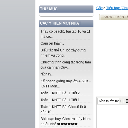
Gốc
>
Tiểu học (Chư
THƯ MỤC
Bài 30. LUYỆN T
CÁC Ý KIẾN MỚI NHẤT
Thầy có bsach1 bài tập 10 và 11
mà có...
Cảm ơn thầy!...
Biểu tập thể Chi bộ xây dựng
nhiệm vụ trọng...
Chương trình công tác trọng tâm
của cá nhân Quý...
rất hay...
Kế hoạch giảng dạy lớp 4 SGK -
KNTT Môn...
Toán 1 KNTT. Bài 1 Tiết 2....
Toán 1 KNTT. Bài 1 Tiết 1....
Kích thước font
Toán 1 KNTT. Bài Các số từ 0
đến 10...
Bài soạn hay. Cảm ơn thầy Nam
nhiều nhé ❤️❤️❤️❤️❤️❤️...