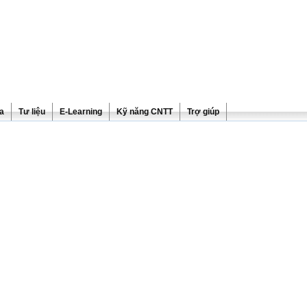
ra
Tư liệu
E-Learning
Kỹ năng CNTT
Trợ giúp