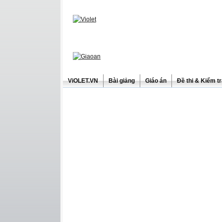
ViOLET.VN
Bài giảng
Giáo án
Đề thi & Kiểm t