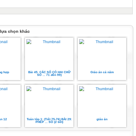
 lựa chọn khác
ng hợp
Bài 45. CÁC SỐ CÓ HAI CHỮ
Giáo án cả năm
SỐ ... 71 đến 99)
n 12
Toán lớp 1: (Tiết 75-76) BÀI 29:
giáo án
PHÉP ... SỐ (2 tiết)