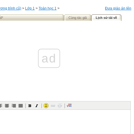
ơng trình cũ)
>
Lớp 1
>
Toán học 1
>
Đưa giáo án lên
ẬP
Cùng tác giả
Lịch sử tải về
ad