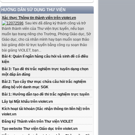
HƯỚNG DẪN SỬ DỤNG THƯ VIỆN
Xác thực Thông tin thành viên trên violet.vn
Sau khi đã đăng ký thành công và trở
thành thành viên của Thư viện trực tuyến, nếu bạn
muốn tạo trang riêng cho Trường, Phòng Giáo dục, Sở
Giáo dục, cho cá nhân mình hay bạn muốn soạn thảo
bài giảng điện tử trực tuyến bằng công cụ soạn thảo
bài giảng ViOLET, bạn...
Bài 4: Quản lí ngân hàng câu hỏi và sinh đề có điều
kiện
Bài 3: Tạo đề thi trắc nghiệm trực tuyến dạng chọn
một đáp án đúng
Bài 2: Tạo cây thư mục chứa câu hỏi trắc nghiệm
đồng bộ với danh mục SGK
Bài 1: Hướng dẫn tạo đề thi trắc nghiệm trực tuyến
Lấy lại Mật khẩu trên violet.vn
Kích hoạt tài khoản (Xác nhận thông tin liên hệ) trên
violet.vn
Đăng ký Thành viên trên Thư viện ViOLET
Tạo website Thư viện Giáo dục trên violet.vn