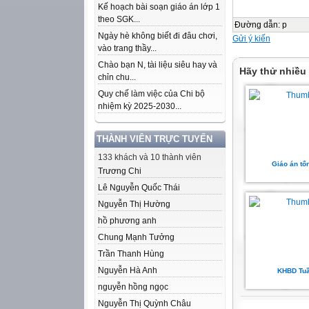
Kế hoạch bài soạn giáo án lớp 1
theo SGK...
Đường dẫn
:
p
Ngày hè không biết đi đâu chơi,
Gửi ý kiến
vào trang thầy...
Chào bạn N, tài liệu siêu hay và
Hãy thử nhiều
chỉn chu...
Quy chế làm việc của Chi bộ
nhiệm kỳ 2025-2030...
THÀNH VIÊN TRỰC TUYẾN
133 khách và 10 thành viên
Giáo án tổ
Trương Chi
Lê Nguyễn Quốc Thái
Nguyễn Thị Hường
hồ phương anh
Chung Mạnh Tưởng
Trần Thanh Hùng
Nguyễn Hà Anh
KHBD Tuầ
nguyễn hồng ngọc
Nguyễn Thị Quỳnh Châu