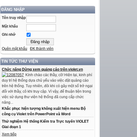
ĐĂNG NHẬP
Tên truy nhập
Mật khẩu
Ghi nhớ
Quên mật khẩu
ĐK thành viên
TIN TỨC THƯ VIỆN
Chức năng Dừng xem quảng cáo trên violet.vn
Kính chào các thầy, cô! Hiện tại, kinh phí
duy trì hệ thống dựa chủ yếu vào việc đặt quảng cáo
trên hệ thống. Tuy nhiên, đôi khi có gây một số trở ngại
đối với thầy, cô khi truy cập. Vì vậy, để thuận tiện trong
việc sử dụng thư viện hệ thống đã cung cấp chức
năng...
Khắc phục hiện tượng không xuất hiện menu Bộ
công cụ Violet trên PowerPoint và Word
Thử nghiệm Hệ thống Kiểm tra Trực tuyến ViOLET
Giai đoạn 1
Xem tiếp