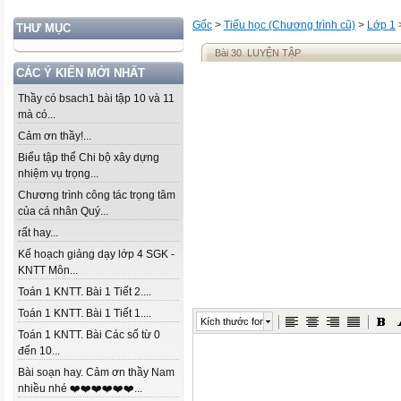
Gốc
>
Tiểu học (Chương trình cũ)
>
Lớp 1
THƯ MỤC
Bài 30. LUYỆN TẬP
CÁC Ý KIẾN MỚI NHẤT
Thầy có bsach1 bài tập 10 và 11
mà có...
Cảm ơn thầy!...
Biểu tập thể Chi bộ xây dựng
nhiệm vụ trọng...
Chương trình công tác trọng tâm
của cá nhân Quý...
rất hay...
Kế hoạch giảng dạy lớp 4 SGK -
KNTT Môn...
Toán 1 KNTT. Bài 1 Tiết 2....
Toán 1 KNTT. Bài 1 Tiết 1....
Kích thước font
Toán 1 KNTT. Bài Các số từ 0
đến 10...
Bài soạn hay. Cảm ơn thầy Nam
nhiều nhé ❤️❤️❤️❤️❤️❤️...