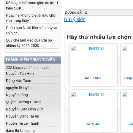
Kế hoạch bài soạn giáo án lớp 1
theo SGK...
Đường dẫn
:
p
Ngày hè không biết đi đâu chơi,
Gửi ý kiến
vào trang thầy...
Chào bạn N, tài liệu siêu hay và
chỉn chu...
Hãy thử nhiều lựa chọn
Quy chế làm việc của Chi bộ
nhiệm kỳ 2025-2030...
THÀNH VIÊN TRỰC TUYẾN
232 khách và 54 thành viên
Nguyễn Tấn Hơn
Toán 1 SGK
Bảng 
Đặng Văn Toản
nguyễn lê tuyết nhi
Nguyễn hằng
Quỳnh Hương Hương
Nguyễn Giao Đình Đức
Nguyễn Đặng Hà An
Nguễn Thị Lệ Thành
đo độ dài
To
đặng thị kim dung