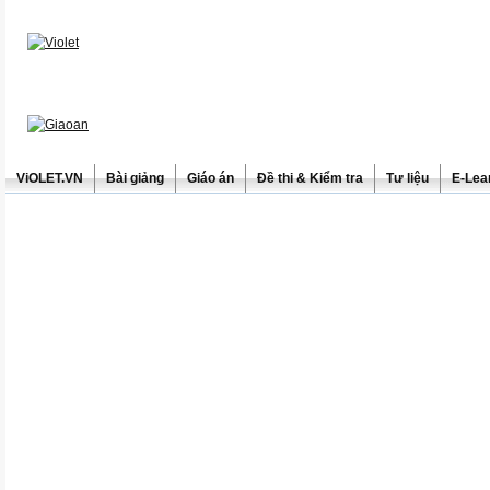
ViOLET.VN
Bài giảng
Giáo án
Đề thi & Kiểm tra
Tư liệu
E-Lea