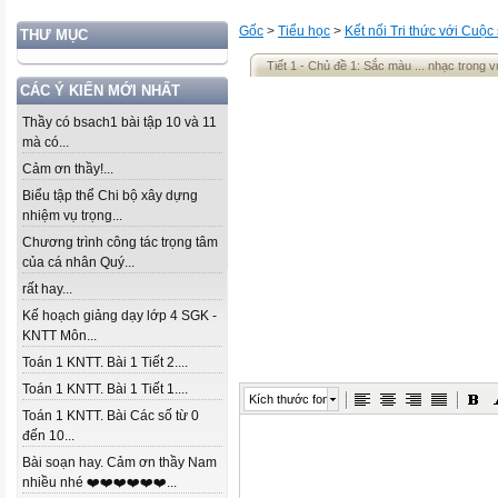
Gốc
>
Tiểu học
>
Kết nối Tri thức với Cuộc
THƯ MỤC
Tiết 1 - Chủ đề 1: Sắc màu ... nhạc trong 
CÁC Ý KIẾN MỚI NHẤT
Thầy có bsach1 bài tập 10 và 11
mà có...
Cảm ơn thầy!...
Biểu tập thể Chi bộ xây dựng
nhiệm vụ trọng...
Chương trình công tác trọng tâm
của cá nhân Quý...
rất hay...
Kế hoạch giảng dạy lớp 4 SGK -
KNTT Môn...
Toán 1 KNTT. Bài 1 Tiết 2....
Toán 1 KNTT. Bài 1 Tiết 1....
Kích thước font
Toán 1 KNTT. Bài Các số từ 0
đến 10...
Bài soạn hay. Cảm ơn thầy Nam
nhiều nhé ❤️❤️❤️❤️❤️❤️...