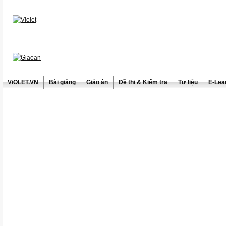
ViOLET.VN
Bài giảng
Giáo án
Đề thi & Kiểm tra
Tư liệu
E-Lea