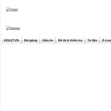
ViOLET.VN
Bài giảng
Giáo án
Đề thi & Kiểm tra
Tư liệu
E-Lea