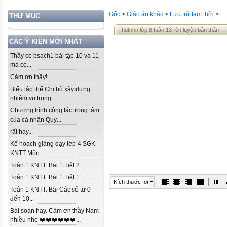
Gốc
>
Giáo án khác
>
Lưu trữ tạm thời
>
THƯ MỤC
hdtnhn lớp 8 tuần 13 rèn luyện bản thân
CÁC Ý KIẾN MỚI NHẤT
Thầy có bsach1 bài tập 10 và 11
mà có...
Cảm ơn thầy!...
Biểu tập thể Chi bộ xây dựng
nhiệm vụ trọng...
Chương trình công tác trọng tâm
của cá nhân Quý...
rất hay...
Kế hoạch giảng dạy lớp 4 SGK -
KNTT Môn...
Toán 1 KNTT. Bài 1 Tiết 2....
Toán 1 KNTT. Bài 1 Tiết 1....
Kích thước font
Toán 1 KNTT. Bài Các số từ 0
đến 10...
Bài soạn hay. Cảm ơn thầy Nam
nhiều nhé ❤️❤️❤️❤️❤️❤️...