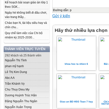
Kế hoạch bài soạn giáo án lớp 1
theo SGK...
Đường dẫn
:
p
Ngày hè không biết đi đâu chơi,
Gửi ý kiến
vào trang thầy...
Chào bạn N, tài liệu siêu hay và
chỉn chu...
Hãy thử nhiều lựa chọn
Quy chế làm việc của Chi bộ
nhiệm kỳ 2025-2030...
THÀNH VIÊN TRỰC TUYẾN
292 khách và 25 thành viên
Nguyễn Thị Tình
khoa hoc tu nhien 6
Bài
phan mỹ hạnh
Lê Thị Kim Dung
Abc A A
Trần Khánh Vy
Chu Thuy Dieu My
Dương Huỳnh Trúc Hân
Đặng Nguyễn Thu Ngân
Giao an BD HSG Toan 7 hay
Chỉ 
04/7/2
Nguyễn Xuân Trọng