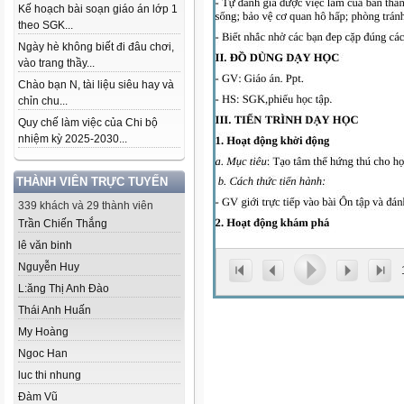
Kế hoạch bài soạn giáo án lớp 1
theo SGK...
Ngày hè không biết đi đâu chơi,
vào trang thầy...
Chào bạn N, tài liệu siêu hay và
chỉn chu...
Quy chế làm việc của Chi bộ
nhiệm kỳ 2025-2030...
THÀNH VIÊN TRỰC TUYẾN
339 khách và 29 thành viên
Trần Chiến Thắng
lê văn binh
Nguyễn Huy
L:ăng Thị Anh Đào
Thái Anh Huấn
My Hoàng
Ngoc Han
luc thi nhung
Đàm Vũ