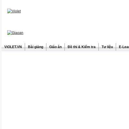
ViOLET.VN
Bài giảng
Giáo án
Đề thi & Kiểm tra
Tư liệu
E-Lea