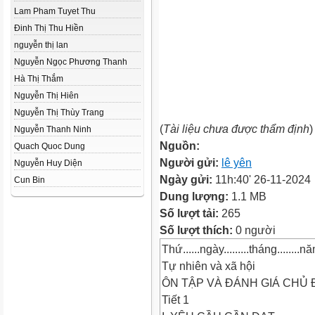
Lam Pham Tuyet Thu
Đinh Thị Thu Hiền
nguyễn thị lan
Nguyễn Ngọc Phương Thanh
Hà Thị Thắm
Nguyễn Thị Hiên
Nguyễn Thị Thùy Trang
(
Tài liệu chưa được thẩm định
)
Nguyễn Thanh Ninh
Nguồn:
Quach Quoc Dung
Người gửi:
lê yên
Nguyễn Huy Diện
Ngày gửi:
11h:40' 26-11-2024
Cun Bin
Dung lượng:
1.1 MB
Số lượt tải:
265
Số lượt thích:
0 người
Thứ......ngày.........tháng........năm.
Tự nhiên và xã hội
ÔN TẬP VÀ ĐÁNH GIÁ CHỦ Đ
Tiết 1