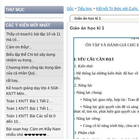
Gốc
>
Tiểu học
>
Kết nối Tri thức với Cuộc
THƯ MỤC
Giáo án học kì 1
CÁC Ý KIẾN MỚI NHẤT
Giáo án học kì 1
Thầy có bsach1 bài tập 10 và 11
mà có...
Cảm ơn thầy!...
Biểu tập thể Chi bộ xây dựng
nhiệm vụ trọng...
Chương trình công tác trọng tâm
của cá nhân Quý...
rất hay...
Kế hoạch giảng dạy lớp 4 SGK -
KNTT Môn...
Toán 1 KNTT. Bài 1 Tiết 2....
Toán 1 KNTT. Bài 1 Tiết 1....
Toán 1 KNTT. Bài Các số từ 0
đến 10...
Bài soạn hay. Cảm ơn thầy Nam
nhiều nhé ❤️❤️❤️❤️❤️❤️...