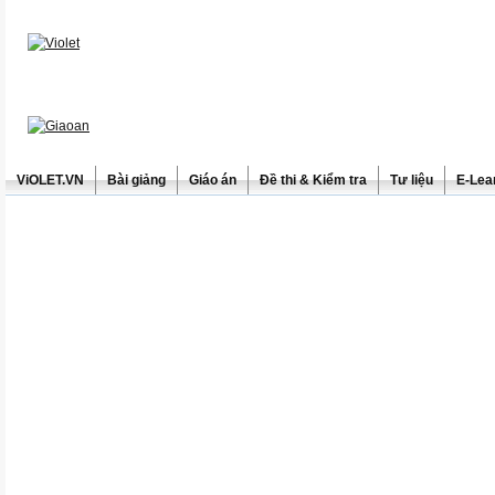
ViOLET.VN
Bài giảng
Giáo án
Đề thi & Kiểm tra
Tư liệu
E-Lea