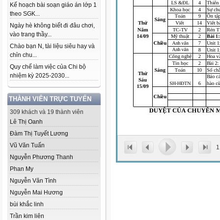
Kế hoạch bài soạn giáo án lớp 1
theo SGK...
Ngày hè không biết đi đâu chơi,
vào trang thầy...
Chào bạn N, tài liệu siêu hay và
chỉn chu...
Quy chế làm việc của Chi bộ
nhiệm kỳ 2025-2030...
THÀNH VIÊN TRỰC TUYẾN
309 khách và 19 thành viên
Lê Thị Oanh
Đàm Thị Tuyết Lương
Vũ Văn Tuấn
1
Nguyễn Phương Thanh
Phan My
Nguyễn Văn Tình
Nguyễn Mai Hương
bùi khắc linh
Trần kim liên