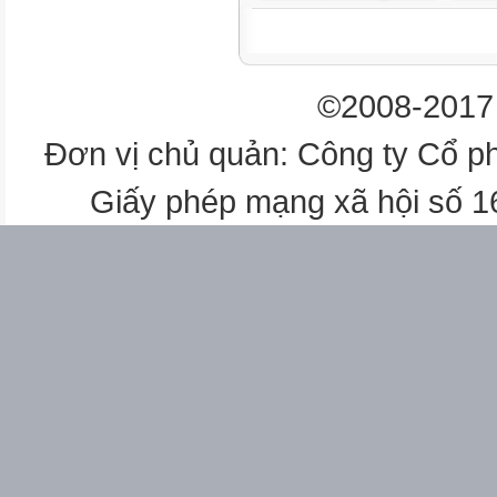
14/09
KẾ HOẠCH GIÁO DỤC TUẦN
©2008-2017 
Sáng
Đơn vị chủ quản: Công ty Cổ p
Viết
Giấy phép mạng xã hội số 
4
3
8
9
6
3
2
10
Toán