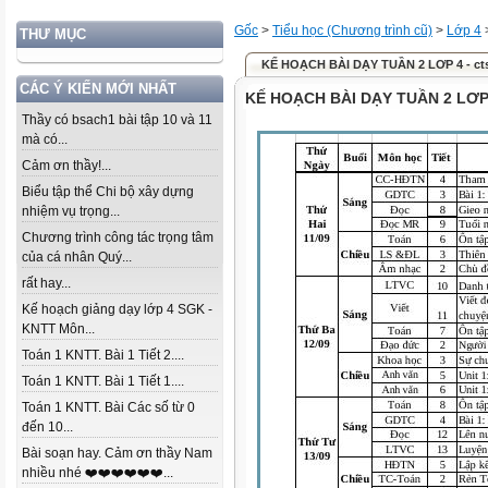
Gốc
>
Tiểu học (Chương trình cũ)
>
Lớp 4
THƯ MỤC
KẾ HOẠCH BÀI DẠY TUẦN 2 LƠP 4 - ct
CÁC Ý KIẾN MỚI NHẤT
KẾ HOẠCH BÀI DẠY TUẦN 2 LƠP 4
Thầy có bsach1 bài tập 10 và 11
mà có...
Cảm ơn thầy!...
Biểu tập thể Chi bộ xây dựng
nhiệm vụ trọng...
Chương trình công tác trọng tâm
của cá nhân Quý...
rất hay...
Kế hoạch giảng dạy lớp 4 SGK -
KNTT Môn...
Toán 1 KNTT. Bài 1 Tiết 2....
Toán 1 KNTT. Bài 1 Tiết 1....
Toán 1 KNTT. Bài Các số từ 0
đến 10...
Bài soạn hay. Cảm ơn thầy Nam
nhiều nhé ❤️❤️❤️❤️❤️❤️...