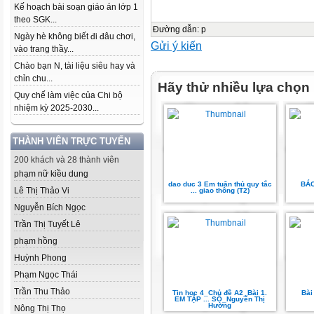
Kế hoạch bài soạn giáo án lớp 1
theo SGK...
Đường dẫn
:
p
Ngày hè không biết đi đâu chơi,
Gửi ý kiến
vào trang thầy...
Chào bạn N, tài liệu siêu hay và
chỉn chu...
Hãy thử nhiều lựa chọn
Quy chế làm việc của Chi bộ
nhiệm kỳ 2025-2030...
THÀNH VIÊN TRỰC TUYẾN
200 khách và 28 thành viên
phạm nữ kiều dung
dao duc 3 Em tuân thủ quy tắc
BÁC
Lê Thị Thảo Vi
... giao thông (T2)
Nguyễn Bích Ngọc
Trần Thị Tuyết Lê
phạm hồng
Huỳnh Phong
Phạm Ngọc Thái
Trần Thu Thảo
Tin học 4_Chủ đề A2_Bài 1.
Bài
EM TẬP ... SỐ_Nguyễn Thị
Hường
Nông Thị Thọ