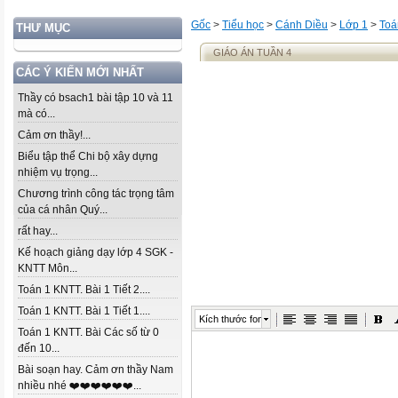
Gốc
>
Tiểu học
>
Cánh Diều
>
Lớp 1
>
Toá
THƯ MỤC
GIÁO ÁN TUẦN 4
CÁC Ý KIẾN MỚI NHẤT
Thầy có bsach1 bài tập 10 và 11
mà có...
Cảm ơn thầy!...
Biểu tập thể Chi bộ xây dựng
nhiệm vụ trọng...
Chương trình công tác trọng tâm
của cá nhân Quý...
rất hay...
Kế hoạch giảng dạy lớp 4 SGK -
KNTT Môn...
Toán 1 KNTT. Bài 1 Tiết 2....
Toán 1 KNTT. Bài 1 Tiết 1....
Kích thước font
Toán 1 KNTT. Bài Các số từ 0
đến 10...
Bài soạn hay. Cảm ơn thầy Nam
nhiều nhé ❤️❤️❤️❤️❤️❤️...