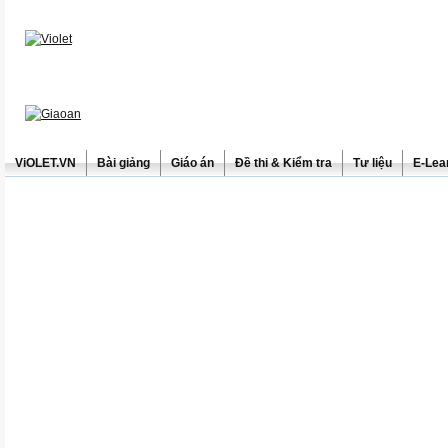
ViOLET.VN
Bài giảng
Giáo án
Đề thi & Kiểm tra
Tư liệu
E-Lea