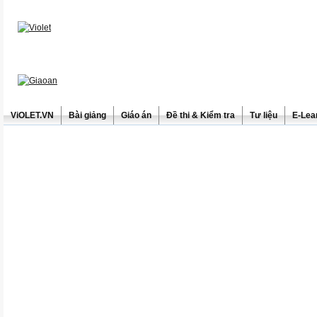
ViOLET.VN
Bài giảng
Giáo án
Đề thi & Kiểm tra
Tư liệu
E-Lea