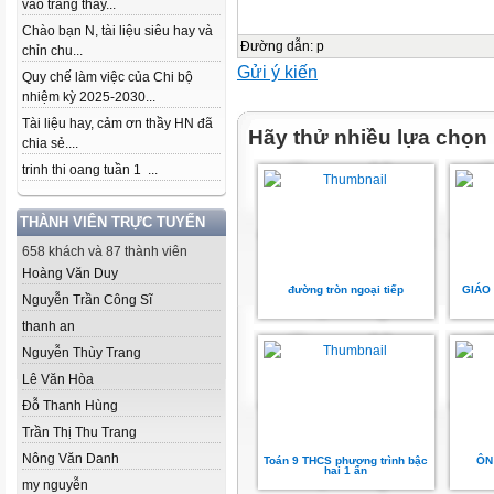
vào trang thầy...
Chào bạn N, tài liệu siêu hay và
Đường dẫn
:
p
chỉn chu...
Gửi ý kiến
Quy chế làm việc của Chi bộ
nhiệm kỳ 2025-2030...
Tài liệu hay, cảm ơn thầy HN đã
Hãy thử nhiều lựa chọn
chia sẻ....
trinh thi oang tuần 1 ...
THÀNH VIÊN TRỰC TUYẾN
658 khách và 87 thành viên
Hoàng Văn Duy
đường tròn ngoại tiếp
GIÁO
Nguyễn Trần Công Sĩ
thanh an
Nguyễn Thùy Trang
Lê Văn Hòa
Đỗ Thanh Hùng
Trần Thị Thu Trang
Nông Văn Danh
Toán 9 THCS phương trình bậc
ÔN 
hai 1 ẩn
my nguyễn