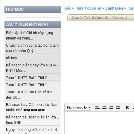
Gốc
>
Trung học cơ sở
>
Cánh Diều
>
Toá
THƯ MỤC
Giáo án Toán 9 Cánh diều - Chương 1
CÁC Ý KIẾN MỚI NHẤT
Biểu tập thể Chi bộ xây dựng
nhiệm vụ trọng...
Chương trình công tác trọng tâm
của cá nhân Quý...
rất hay...
Kế hoạch giảng dạy lớp 4 SGK -
KNTT Môn...
Toán 1 KNTT. Bài 1 Tiết 2....
Toán 1 KNTT. Bài 1 Tiết 1....
Toán 1 KNTT. Bài Các số từ 0
đến 10...
Bài soạn hay. Cảm ơn thầy Nam
Kích thước font
nhiều nhé ❤️❤️❤️❤️❤️❤️...
Kế hoạch bài soạn giáo án lớp 1
theo SGK...
Ngày hè không biết đi đâu chơi,