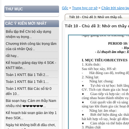
Gốc
>
Trung học cơ sở
>
Chân trời sáng tạ
THƯ MỤC
Tiết 10 - Chủ đề 3: Nhớ ơn thầy cô.
CÁC Ý KIẾN MỚI NHẤT
Tiết 10 - Chủ đề 3: Nhớ ơn thầy 
Biểu tập thể Chi bộ xây dựng
nhiệm vụ trọng...
Chương trình công tác trọng tâm
của cá nhân Quý...
rất hay...
Kế hoạch giảng dạy lớp 4 SGK -
KNTT Môn...
Toán 1 KNTT. Bài 1 Tiết 2....
Toán 1 KNTT. Bài 1 Tiết 1....
Toán 1 KNTT. Bài Các số từ 0
đến 10...
Bài soạn hay. Cảm ơn thầy Nam
nhiều nhé ❤️❤️❤️❤️❤️❤️...
Kế hoạch bài soạn giáo án lớp 1
theo SGK...
Ngày hè không biết đi đâu chơi,