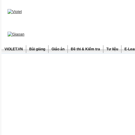
ViOLET.VN
Bài giảng
Giáo án
Đề thi & Kiểm tra
Tư liệu
E-Lea