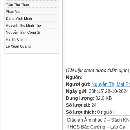
Trần Thu Thảo
Phan Vui
Đặng Minh Minh
Huøynh Thò Minh Thö
Nguyễn Trần Công Sĩ
Hà Thị Chính
Lê Xuân Quảng
(
Tài liệu chưa được thẩm định
)
Nguồn:
Người gửi:
Nguyễn Thị Mai 
Ngày gửi:
23h:15' 28-10-2024
Dung lượng:
32.0 KB
Số lượt tải:
24
Số lượt thích:
0 người
Giáo án Âm nhạc 7 – Sách KN
THCS Bắc Cường – Lào Cai