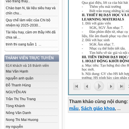
vào trang thầy...
Chào bạn N, tài liệu siêu hay và
chỉn chu...
Quy chế làm việc của Chi bộ
nhiệm kỳ 2025-2030...
Tài liệu hay, cảm ơn thầy HN đã
chia sẻ....
trinh thi oang tuần 1 ...
THÀNH VIÊN TRỰC TUYẾN
614 khách và 16 thành viên
Mai Văn Hạnh
nguyễn anh quân
Đỗ Thanh Hùng
NGUYỄN AN
Trần Thị Thu Trang
Tham khảo cùng nội dung:
Tòng Khánh
mẫu
,
Sách giáo khoa
,
...
Nông Văn Danh
Nong Thi Mai Huong
my nguyễn