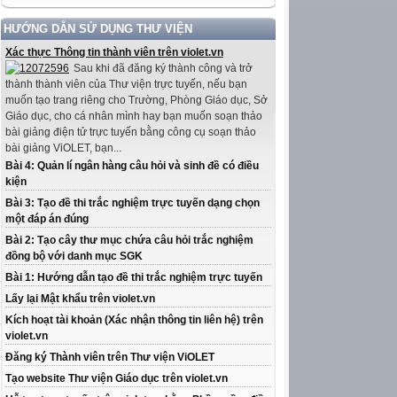
HƯỚNG DẪN SỬ DỤNG THƯ VIỆN
Xác thực Thông tin thành viên trên violet.vn
Sau khi đã đăng ký thành công và trở
thành thành viên của Thư viện trực tuyến, nếu bạn
muốn tạo trang riêng cho Trường, Phòng Giáo dục, Sở
Giáo dục, cho cá nhân mình hay bạn muốn soạn thảo
bài giảng điện tử trực tuyến bằng công cụ soạn thảo
bài giảng ViOLET, bạn...
Bài 4: Quản lí ngân hàng câu hỏi và sinh đề có điều
kiện
Bài 3: Tạo đề thi trắc nghiệm trực tuyến dạng chọn
một đáp án đúng
Bài 2: Tạo cây thư mục chứa câu hỏi trắc nghiệm
đồng bộ với danh mục SGK
Bài 1: Hướng dẫn tạo đề thi trắc nghiệm trực tuyến
Lấy lại Mật khẩu trên violet.vn
Kích hoạt tài khoản (Xác nhận thông tin liên hệ) trên
violet.vn
Đăng ký Thành viên trên Thư viện ViOLET
Tạo website Thư viện Giáo dục trên violet.vn