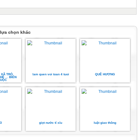
 lựa chọn khác
 XÃ TRÒ
lam quen voi toan 4 tuoi
QUÊ HƯƠNG
Ề ... BIẾN
HUỘC
3
giọt nước tí xíu
luật giao thông