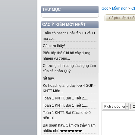
Gốc
>
Mầm non
>
C
THƯ MỤC
Cô phu Lớp 4 tuổi
CÁC Ý KIẾN MỚI NHẤT
Thầy có bsach1 bài tập 10 và 11
mà có...
Cảm ơn thầy!...
Biểu tập thể Chi bộ xây dựng
nhiệm vụ trọng...
Chương trình công tác trọng tâm
của cá nhân Quý...
rất hay...
Kế hoạch giảng dạy lớp 4 SGK -
KNTT Môn...
Toán 1 KNTT. Bài 1 Tiết 2....
Toán 1 KNTT. Bài 1 Tiết 1....
Kích thước font
Toán 1 KNTT. Bài Các số từ 0
đến 10...
Bài soạn hay. Cảm ơn thầy Nam
nhiều nhé ❤️❤️❤️❤️❤️❤️...