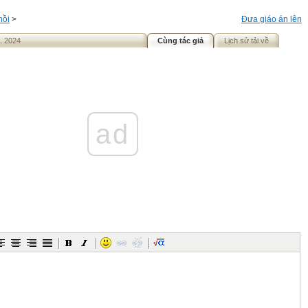
hồi
>
Đưa giáo án lên
. 2024
Cùng tác giả
Lịch sử tải về
ad