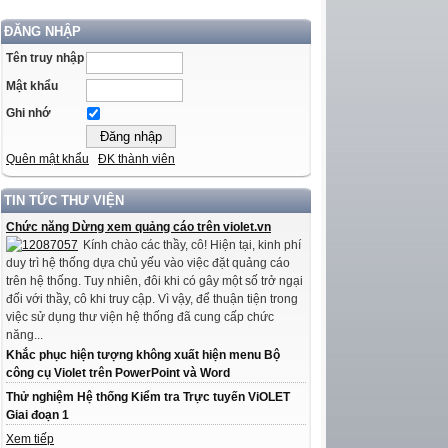
ĐĂNG NHẬP
Tên truy nhập
Mật khẩu
Ghi nhớ
Quên mật khẩu
ĐK thành viên
TIN TỨC THƯ VIỆN
Chức năng Dừng xem quảng cáo trên violet.vn
Kính chào các thầy, cô! Hiện tại, kinh phí
duy trì hệ thống dựa chủ yếu vào việc đặt quảng cáo
trên hệ thống. Tuy nhiên, đôi khi có gây một số trở ngại
đối với thầy, cô khi truy cập. Vì vậy, để thuận tiện trong
việc sử dụng thư viện hệ thống đã cung cấp chức
năng...
Khắc phục hiện tượng không xuất hiện menu Bộ
công cụ Violet trên PowerPoint và Word
Thử nghiệm Hệ thống Kiểm tra Trực tuyến ViOLET
Giai đoạn 1
Xem tiếp