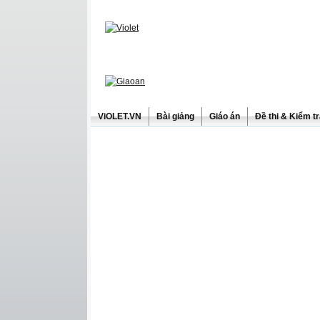
ViOLET.VN
Bài giảng
Giáo án
Đề thi & Kiểm t