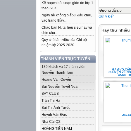
Kế hoạch bài soạn giáo án lớp 1
theo SGK...
Đường dẫn
:
p
Ngày hè không biết đi đâu chơi,
Gửi ý kiến
vào trang thầy...
Chào bạn N, tài liệu siêu hay và
Hãy thử nhiều
chỉn chu...
Quy chế làm việc của Chi bộ
nhiệm kỳ 2025-2030...
THÀNH VIÊN TRỰC TUYẾN
189 khách và 17 thành viên
GA GVG CẤP
Nguyễn Thanh Tâm
CHUYỆN VỀ NGH
QUEN T
Hoàng Văn Quyến
Bùi Nguyễn Tuyết Ngân
BAY CLUB
Trần Thị Hà
Bùi Thị Ánh Tuyết
Huỳnh Văn Đức
24234
Nhà Cái QS
HOÀNG TIẾN NAM