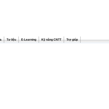
ra
Tư liệu
E-Learning
Kỹ năng CNTT
Trợ giúp